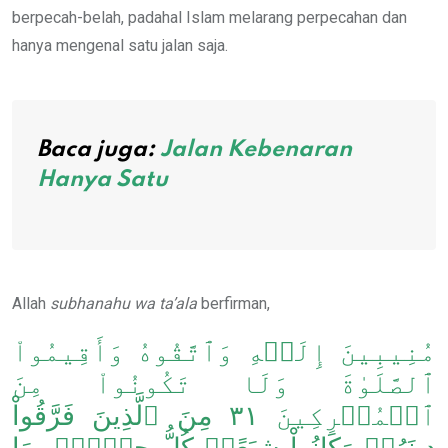
berpecah-belah, padahal Islam melarang perpecahan dan
hanya mengenal satu jalan saja.
Baca juga:
Jalan Kebenaran
Hanya Satu
Allah
subhanahu wa ta’ala
berfirman,
مُنِيبِينَ إِلَيۡهِ وَٱتَّقُوهُ وَأَقِيمُواْ
ٱلصَّلَوٰةَ وَلَا تَكُونُواْ مِنَ
ٱلۡمُشۡرِكِينَ ٣١ مِنَ ٱلَّذِينَ فَرَّقُواْ
دِينَهُمۡ وَكَانُواْ شِيَعًاۖ كُلُّ حِزۡبِۢ بِمَا