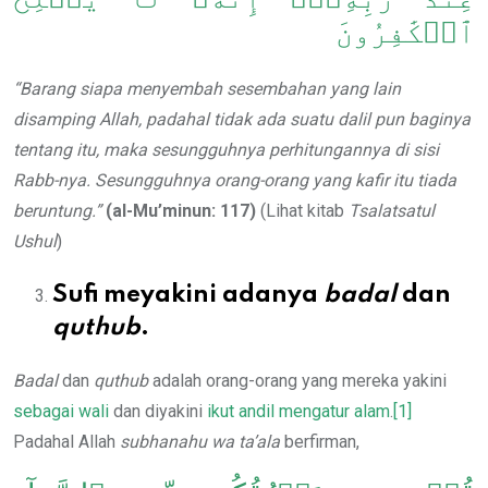
ٱلۡكَٰفِرُونَ
“Barang siapa menyembah sesembahan yang lain
disamping Allah, padahal tidak ada suatu dalil pun baginya
tentang itu, maka sesungguhnya perhitungannya di sisi
Rabb-nya. Sesungguhnya orang-orang yang kafir itu tiada
beruntung.”
(al-Mu
’minun: 117)
(Lihat kitab
Tsalatsatul
Ushul
)
Sufi meyakini adanya
badal
dan
quthub
.
Badal
dan
quthub
adalah orang-orang yang mereka yakini
sebagai wali
dan diyakini
ikut andil mengatur alam
.
[1]
Padahal Allah
subhanahu wa ta’ala
berfirman,