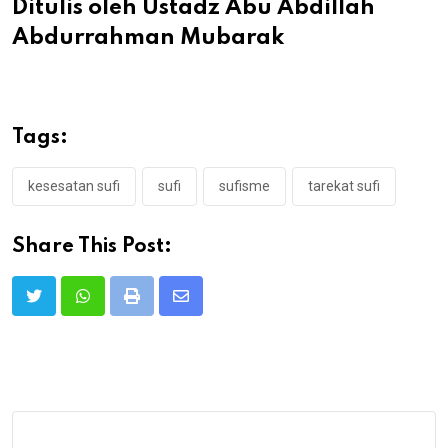
Ditulis oleh Ustadz Abu Abdillah
Abdurrahman Mubarak
Tags:
kesesatan sufi
sufi
sufisme
tarekat sufi
Share This Post:
Print
Share
via
Email