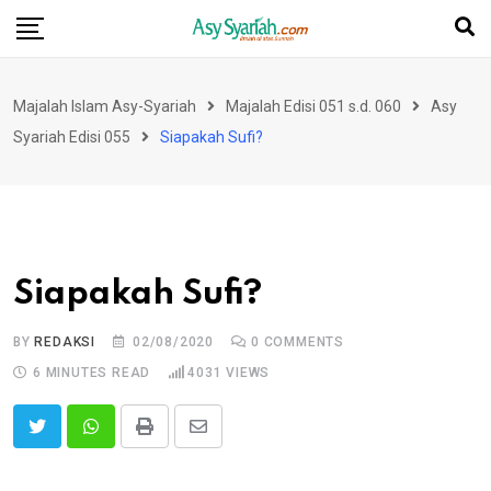
Skip
to
content
Majalah Islam Asy-Syariah
Majalah Edisi 051 s.d. 060
Asy
Syariah Edisi 055
Siapakah Sufi?
Siapakah Sufi?
BY
REDAKSI
02/08/2020
0
COMMENTS
6 MINUTES READ
4031
VIEWS
Print
Share
via