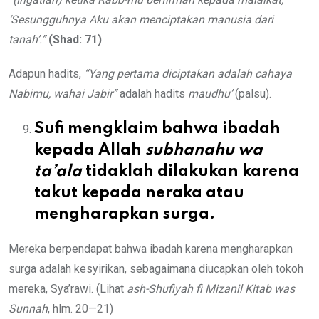
‘Sesungguhnya Aku akan menciptakan manusia dari
tanah’.”
(Shad: 71)
Adapun hadits,
“Yang pertama diciptakan adalah cahaya
Nabimu, wahai Jabir”
adalah hadits
maudhu’
(palsu).
Sufi mengklaim bahwa ibadah
kepada Allah
subhanahu wa
ta’ala
tidaklah dilakukan karena
takut kepada neraka atau
mengharapkan surga.
Mereka berpendapat bahwa ibadah karena mengharapkan
surga adalah kesyirikan, sebagaimana diucapkan oleh tokoh
mereka, Sya’rawi. (Lihat
ash-Shufiyah fi Mizanil Kitab was
Sunnah
, hlm. 20—21)