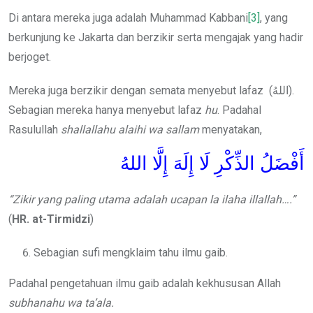
Di antara mereka juga adalah Muhammad Kabbani
[3]
, yang
berkunjung ke Jakarta dan berzikir serta mengajak yang hadir
berjoget.
Mereka juga berzikir dengan semata menyebut lafaz (اللهُ).
Sebagian mereka hanya menyebut lafaz
hu
. Padahal
Rasulullah
shallallahu alaihi wa sallam
menyatakan,
أَفْضَلُ الذِّكْرِ لَا إِلَهَ إِلَّا اللهُ
“Zikir yang paling utama adalah ucapan la ilaha illallah…
.”
(
HR. at-Tirmidzi
)
Sebagian sufi mengklaim tahu ilmu gaib.
Padahal pengetahuan ilmu gaib adalah kekhususan Allah
subhanahu wa ta’ala.