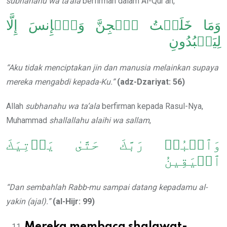
subhanahu wa ta’ala
berfirman dalam Al-Qur’an,
وَمَا خَلَقۡتُ ٱلۡجِنَّ وَٱلۡإِنسَ إِلَّا
لِيَعۡبُدُونِ
“Aku tidak menciptakan jin dan manusia melainkan supaya
mereka mengabdi kepada-Ku.”
(adz-Dzariyat: 56)
Allah
subhanahu wa ta’ala
berfirman kepada Rasul-Nya,
Muhammad
shallallahu alaihi wa sallam
,
وَٱعۡبُدۡ رَبَّكَ حَتَّىٰ يَأۡتِيَكَ
ٱلۡيَقِينُ
“Dan sembahlah Rabb-mu sampai datang kepadamu al-
yakin (ajal).”
(al-Hijr: 99)
Mereka membaca shalawat-