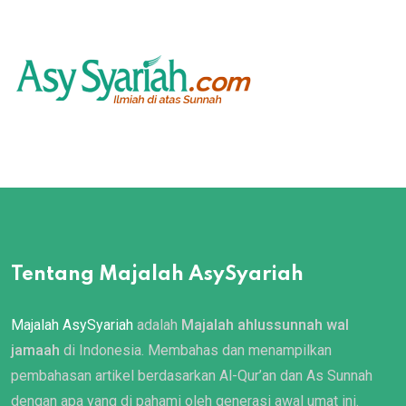
Tentang Majalah AsySyariah
Majalah AsySyariah
adalah
Majalah ahlussunnah wal
jamaah
di Indonesia. Membahas dan menampilkan
pembahasan artikel berdasarkan Al-Qur’an dan As Sunnah
dengan apa yang di pahami oleh generasi awal umat ini.