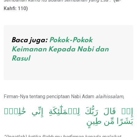
Kahfi: 110)
Baca juga:
Pokok-Pokok
Keimanan Kepada Nabi dan
Rasul
Firman-Nya tentang penciptaan Nabi Adam
alaihissalam
,
إِذۡ قَالَ رَبُّكَ لِلۡمَلَٰٓئِكَةِ إِنِّي خَٰلِقُۢ
بَشَرًا مِّن طِينٍ
“(Ingatlah) ketika Rabb-mu berfirman kepada malaikat,