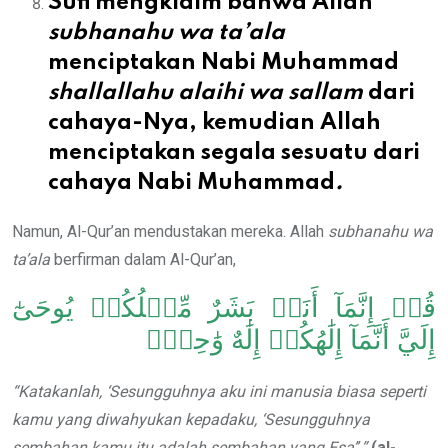
Sufi mengklaim bahwa Allah
subhanahu wa ta’ala
menciptakan Nabi Muhammad
shallallahu alaihi wa sallam
dari
cahaya-Nya, kemudian Allah
menciptakan segala sesuatu dari
cahaya Nabi Muhammad
.
Namun, Al-Qur’an mendustakan mereka. Allah
subhanahu wa
ta’ala
berfirman dalam Al-Qur’an,
قُلۡ إِنَّمَآ أَنَا۠ بَشَرٌ مِّثۡلُكُمۡ يُوحَىٰٓ
إِلَيَّ أَنَّمَآ إِلَٰهُكُمۡ إِلَٰهٌ وَٰحِدٌۖ
“Katakanlah, ‘Sesungguhnya aku ini manusia biasa seperti
kamu yang diwahyukan kepadaku, ‘Sesungguhnya
sembahan kamu itu adalah sembahan yang Esa’’.”
(al-