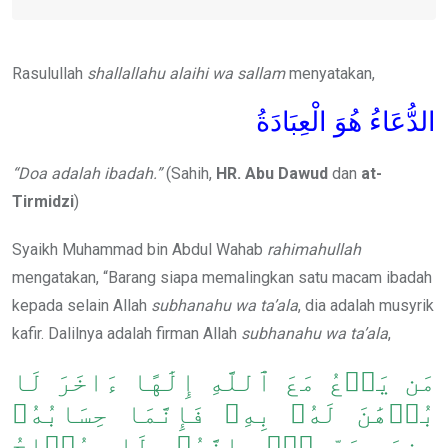
Rasulullah
shallallahu alaihi wa sallam
menyatakan,
الدُّعَاءُ هُوَ الْعِبَادَةُ
“Doa adalah ibadah.”
(Sahih,
HR. Abu Dawud
dan
at-
Tirmidzi
)
Syaikh Muhammad bin Abdul Wahab
rahimahullah
mengatakan, “Barang siapa memalingkan satu macam ibadah
kepada selain Allah
subhanahu wa ta’ala
, dia adalah musyrik
kafir. Dalilnya adalah firman Allah
subhanahu wa ta’ala
,
مَن يَدۡعُ مَعَ ٱللَّهِ إِلَٰهًا ءَاخَرَ لَا
بُرۡهَٰنَ لَهُۥ بِهِۦ فَإِنَّمَا حِسَابُهُۥ
عِندَ رَبِّهِۦٓۚ إِنَّهُۥ لَا يُفۡلِحُ