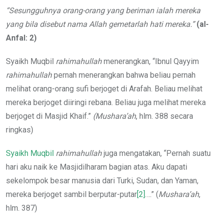
“Sesungguhnya orang-orang yang beriman ialah mereka
yang bila disebut nama Allah gemetarlah hati mereka.”
(al-
Anfal: 2)
Syaikh Muqbil
rahimahullah
menerangkan, “Ibnul Qayyim
rahimahullah
pernah menerangkan bahwa beliau pernah
melihat orang-orang sufi berjoget di Arafah. Beliau melihat
mereka berjoget diiringi rebana. Beliau juga melihat mereka
berjoget di Masjid Khaif.”
(Mushara’ah
, hlm. 388 secara
ringkas)
Syaikh Muqbil
rahimahullah
juga mengatakan, “Pernah suatu
hari aku naik ke Masjidilharam bagian atas. Aku dapati
sekelompok besar manusia dari Turki, Sudan, dan Yaman,
mereka berjoget sambil berputar-putar
[2]
….” (
Mushara’ah
,
hlm. 387)