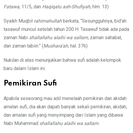
Fatawa
, 11/5, dan
Haqiqatu ash-Shufiyah
, hlm. 13)
Syaikh Muqbil
rahimahullah
berkata, “Sesungguhnya, bid’ah
tasawuf muncul setelah tahun 200 H. Tasawuf tidak ada pada
zaman Nabi
shallallahu alaihi wa sallam,
zaman sahabat,
dan zaman tabiin.” (
Mushara’ah
, hal. 376)
Nukilan di atas menunjukkan bahwa sufi adalah kelompok
baru dalam Islam ini.
Pemikiran Sufi
Apabila seseorang mau adil menelaah pemikiran dan akidah
amalan sufi, dia akan dapati banyak sekali pemikiran, akidah,
dan amalan sufi yang menyimpang dari Islam yang dibawa
Nabi Muhammad
shallallahu alaihi wa sallam.