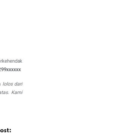
erkehendak
299xxxxxx
h
lolos dari
atas. Kami
ost: