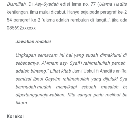
Bismillah.
Di
Asy-Syariah
edisi lama no. 77 (
Ulama Hadits
kehilangan, ilmu mulai dicabut. Hanya saja pada paragraf ke-2 
54 paragraf ke-2 ‘ulama adalah rembulan di langit…’, jika a
085692xxxxxx
Jawaban redaksi
Ungkapan semacam ini hal yang sudah dimaklumi di
sebenarnya. Al-Imam asy-
Syafi
’
i
rahimahullah
pernah 
adalah bintang.” Lihat kitab
Jami’ Ushul fi Ahadits ar-Ra
semisal Ibnul Qayyim
rahimahullah
yang dijuluki Sy
bermudah-mudah menyikapi sebuah masalah b
dipertanggungjawabkan. Kita sangat
perlu melihat 
fikum.
Koreksi