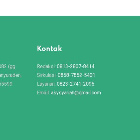
Kontak
082 (gg.
Redaksi:
0813-2807-8414
anyuraden,
Sirkulasi:
0858-7852-5401
 55599
Layanan:
0823-2741-2095
Email:
asysyariah@gmail.com