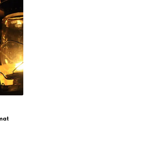
,
ASY SYARIAH EDISI 091
OASE
Umat
Manusia Terbaik dan Terburuk
15/01/2020