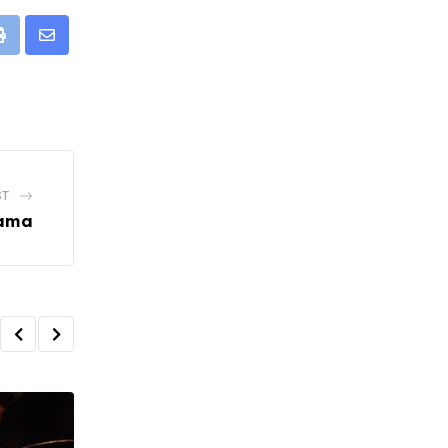
Print
Share
via
Email
ST
lama