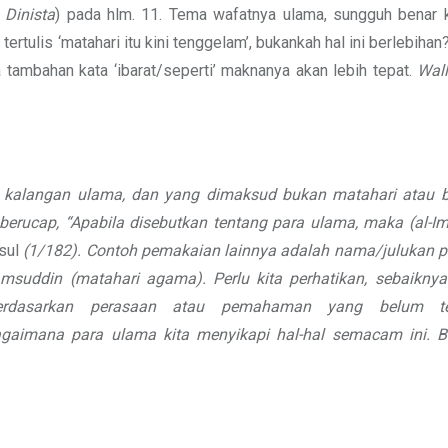
 Dinista
) pada hlm. 11. Tema wafatnya ulama, sungguh benar k
tertulis ‘matahari itu kini tenggelam’, bukankah hal ini berlebihan
da tambahan kata ‘ibarat/seperti’ maknanya akan lebih tepat.
Wal
 kalangan ulama, dan yang dimaksud bukan matahari atau 
berucap, “Apabila
disebutkan tentang para ulama, maka
(al-I
sul
(1/182). Contoh pemakaian lainnya adalah nama/julukan p
amsuddin (matahari agama). Perlu kita perhatikan, sebaiknya 
erdasarkan perasaan atau pemahaman yang belum te
bagaimana para ulama
kita menyikapi hal-hal semacam ini.
B