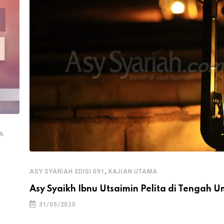
A
,
ASY SYARIAH EDISI 091
KAJIAN UTAMA
Asy Syaikh Ibnu Utsaimin Pelita di Tengah 
31/05/2020