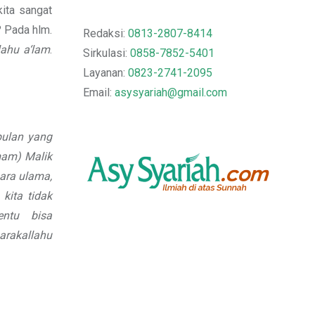
ita sangat
? Pada hlm.
Redaksi:
0813-2807-8414
lahu a‘lam
.
Sirkulasi:
0858-7852-5401
Layanan:
0823-2741-2095
Email:
asysyariah@gmail.com
bulan yang
mam) Malik
ara ulama,
kita tidak
ntu bisa
arakallahu