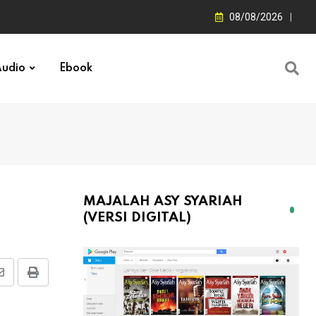
08/08/2026
udio
Ebook
MAJALAH ASY SYARIAH
(VERSI DIGITAL)
Share
Print
via