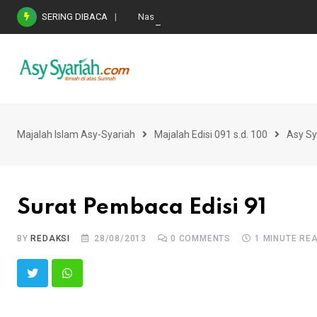
Skip
SERING DIBACA
Nasihat Emas di Masa Fitnah (Ujian/Perselis
to
content
Majalah Islam Asy-Syariah
Majalah Edisi 091 s.d. 100
Asy Sy
Surat Pembaca Edisi 91
BY
REDAKSI
28/08/2013
0
COMMENTS
1 MINUTE RE