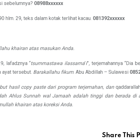
isi sebelumnya?
08988xxxxxx
90 hlm. 29, teks dalam kotak terlihat kacau.
081392xxxxxx
lahu khairan atas
masukan Anda.
9, lafadznya “
tsummastawa ilassama
’
i
”
,
terjemahannya “Dia b
 ayat tersebut.
Barakallahu fikum
. Abu Abdillah – Sulawesi
085
but hasil copy
paste dari program terjemahan, dan
qaddaralla
dah
Ahlus Sunnah wal Jamaah adalah tinggi
dan berada di 
ullah khairan atas koreksi Anda.
Share This P