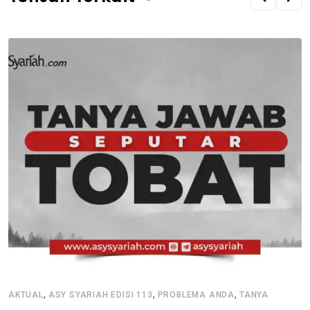
,
,
,
AKTUAL
ASY SYARIAH EDISI 113
PROBLEMA ANDA
TANYA