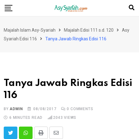
Skip
to
content
Majalah Islam Asy-Syariah
Majalah Edisi 111 s.d. 120
Asy
Syariah Edisi 116
Tanya Jawab Ringkas Edisi 116
Tanya Jawab Ringkas Edisi
116
BY
ADMIN
08/08/2017
0
COMMENTS
6 MINUTES READ
2043
VIEWS
Print
Share