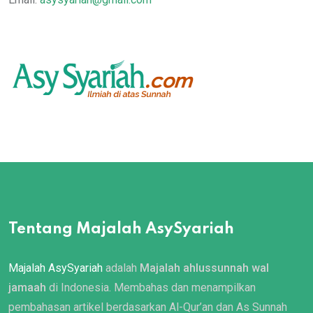
Tentang Majalah AsySyariah
Majalah AsySyariah
adalah
Majalah ahlussunnah wal
jamaah
di Indonesia. Membahas dan menampilkan
pembahasan artikel berdasarkan Al-Qur’an dan As Sunnah