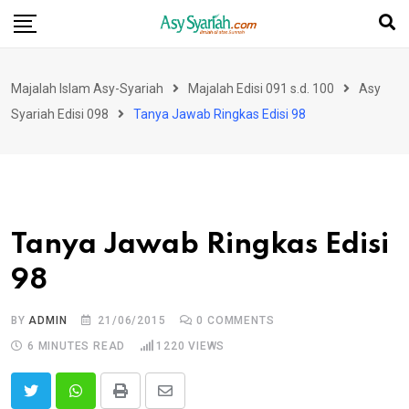
Skip
to
content
Majalah Islam Asy-Syariah
Majalah Edisi 091 s.d. 100
Asy
Syariah Edisi 098
Tanya Jawab Ringkas Edisi 98
Tanya Jawab Ringkas Edisi
98
BY
ADMIN
21/06/2015
0
COMMENTS
6 MINUTES READ
1220
VIEWS
Print
Share