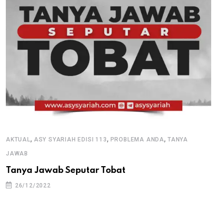
,
,
,
AKTUAL
ASY SYARIAH EDISI 113
PROBLEMA ANDA
TANYA
JAWAB
Tanya Jawab Seputar Tobat
26/12/2022