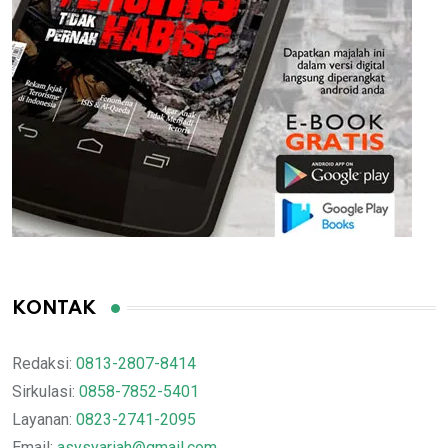
KONTAK
Redaksi:
0813-2807-8414
Sirkulasi:
0858-7852-5401
Layanan:
0823-2741-2095
Email:
asysyariah@gmail.com