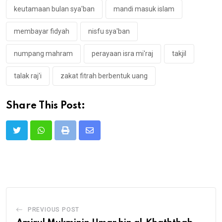
keutamaan bulan sya'ban
mandi masuk islam
membayar fidyah
nisfu sya'ban
numpang mahram
perayaan isra mi'raj
takjil
talak raj'i
zakat fitrah berbentuk uang
Share This Post:
Print
Share
via
Email
PREVIOUS POST