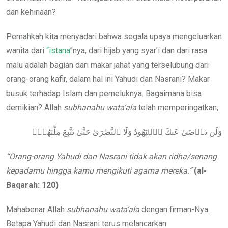
dan kehinaan?
Pernahkah kita menyadari bahwa segala upaya mengeluarkan
wanita dari
“istana
”nya, dari hijab yang syar’i dan dari rasa
malu adalah bagian dari makar jahat yang terselubung dari
orang-orang kafir, dalam hal ini Yahudi dan Nasrani? Makar
busuk terhadap Islam dan pemeluknya. Bagaimana bisa
demikian? Allah
subhanahu wata’ala
telah memperingatkan,
وَلَن تَرۡضَىٰ عَنكَ ٱلۡيَهُودُ وَلَا ٱلنَّصَٰرَىٰ حَتَّىٰ تَتَّبِعَ مِلَّتَهُمۡۗ
“Orang-orang Yahudi dan Nasrani tidak akan ridha/senang
kepadamu hingga kamu mengikuti agama mereka.”
(al-
Baqarah: 120)
Mahabenar Allah
subhanahu wata’ala
dengan firman-Nya.
Betapa Yahudi dan Nasrani terus melancarkan