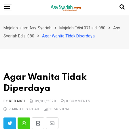
Skip
to
content
Majalah Islam Asy-Syariah
Majalah Edisi 071 s.d. 080
Asy
Syariah Edisi 080
Agar Wanita Tidak Diperdaya
Agar Wanita Tidak
Diperdaya
BY
REDAKSI
09/01/2020
0
COMMENTS
7 MINUTES READ
1056
VIEWS
Print
Share