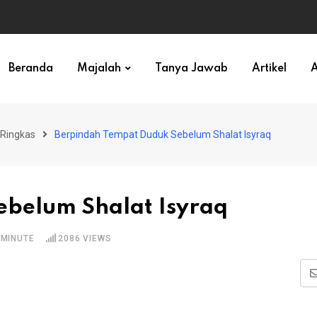
ihan)
Beranda
Majalah
Tanya Jawab
Artikel
A
Ringkas
Berpindah Tempat Duduk Sebelum Shalat Isyraq
belum Shalat Isyraq
 MINUTE
2086
VIEWS