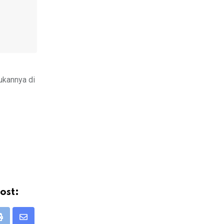
kukannya di
ost:
Print
Share