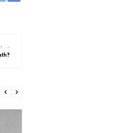
via
Email
ST
ath?