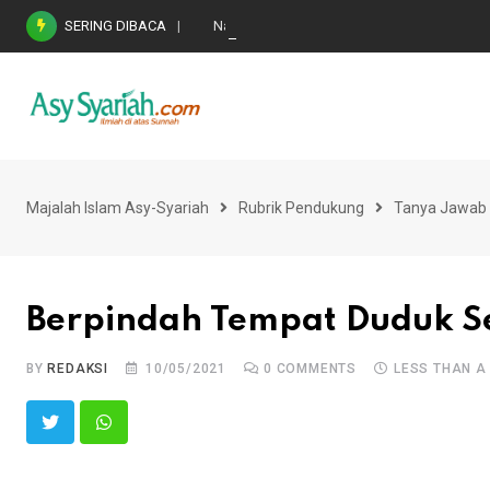
Skip
SERING DIBACA
Nasihat Emas di Masa Fitnah (Ujian/Perselis
to
content
Majalah Islam Asy-Syariah
Rubrik Pendukung
Tanya Jawab 
Berpindah Tempat Duduk Se
BY
REDAKSI
10/05/2021
0
COMMENTS
LESS THAN A