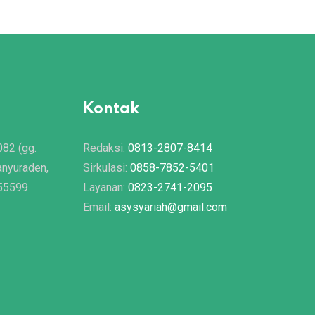
Kontak
082 (gg.
Redaksi:
0813-2807-8414
anyuraden,
Sirkulasi:
0858-7852-5401
 55599
Layanan:
0823-2741-2095
Email:
asysyariah@gmail.com