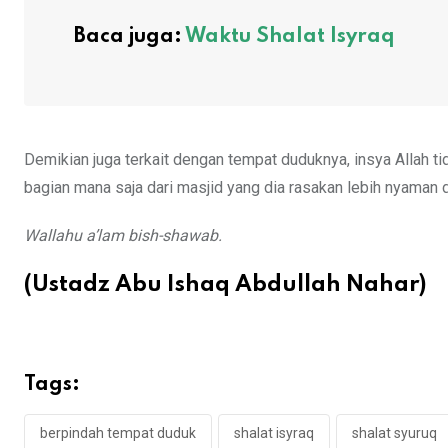
Baca juga:
Waktu Shalat Isyraq
Demikian juga terkait dengan tempat duduknya, insya Allah ti
bagian mana saja dari masjid yang dia rasakan lebih nyaman d
Wallahu a’lam bish-shawab.
(Ustadz Abu Ishaq Abdullah Nahar)
Tags:
berpindah tempat duduk
shalat isyraq
shalat syuruq