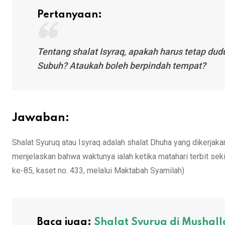
Pertanyaan:
Tentang shalat Isyraq, apakah harus tetap du
Subuh? Ataukah boleh berpindah tempat?
Jawaban:
Shalat Syuruq atau Isyraq adalah shalat Dhuha yang dikerjak
menjelaskan bahwa waktunya ialah ketika matahari terbit seki
ke-85, kaset no. 433, melalui Maktabah Syamilah)
Baca juga:
Shalat Syuruq di Mushall