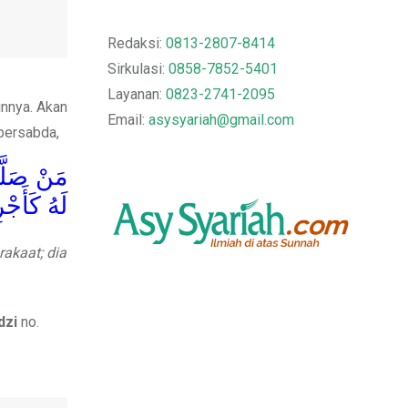
Redaksi:
0813-2807-8414
Sirkulasi:
0858-7852-5401
Layanan:
0823-2741-2095
innya. Akan
Email:
asysyariah@gmail.com
bersabda,
مَنْ صَلَّ
لَهُ كَأَجْ
rakaat; dia
dzi
no.