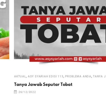
,
,
,
AKTUAL
ASY SYARIAH EDISI 113
PROBLEMA ANDA
TANYA 
Tanya Jawab Seputar Tobat
26/12/2022