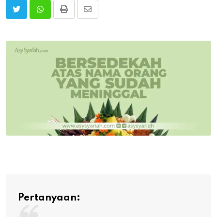
Print
Share
via
Email
Pertanyaan: