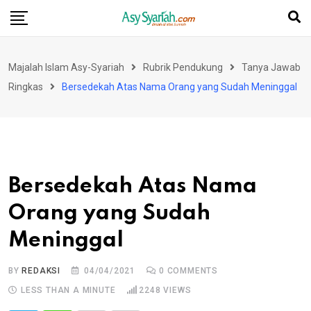
Skip
to
content
Majalah Islam Asy-Syariah
Rubrik Pendukung
Tanya Jawab
Ringkas
Bersedekah Atas Nama Orang yang Sudah Meninggal
Bersedekah Atas Nama
Orang yang Sudah
Meninggal
BY
REDAKSI
04/04/2021
0
COMMENTS
LESS THAN A MINUTE
2248
VIEWS