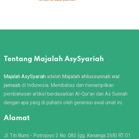
Tentang Majalah AsySyariah
Majalah AsySyariah
adalah
Majalah ahlussunnah wal
jamaah
di Indonesia. Membahas dan menampilkan
pembahasan artikel berdasarkan Al-Qur’an dan As Sunnah
dengan apa yang di pahami oleh generasi awal umat ini.
Alamat
Jl. Titi Bumi - Potrojoyo 2 No. 082 (gg. Kenanga 26B) RT 01