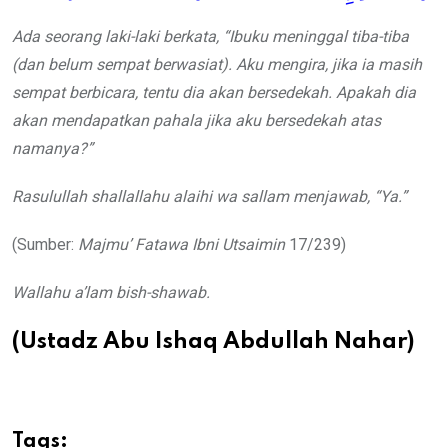
Ada seorang laki-laki berkata
,
“Ibuku meninggal tiba-tiba
(dan
belum
sempat berwasiat). Aku mengira
,
jika
ia masih
sempat
ber
bicara
, tentu
dia akan bersedekah. Apakah dia
akan mendapatkan pahala jika aku bersedekah atas
namanya?”
Rasulullah
shallallahu alaihi wa sallam menjawab, “Ya.”
(Sumber:
Majmu’ Fatawa Ibni Utsaimin
17/239)
Wallahu a’lam bish-shawab.
(Ustadz Abu Ishaq Abdullah Nahar)
Tags: