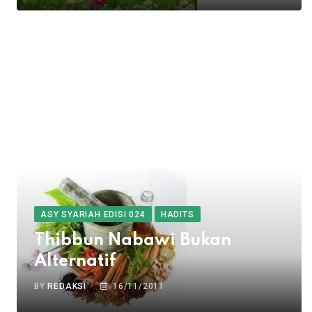
ASY SYARIAH EDISI 024
HADITS
Thibbun Nabawi Bukan
Alternatif
BY
REDAKSI
16/11/2011