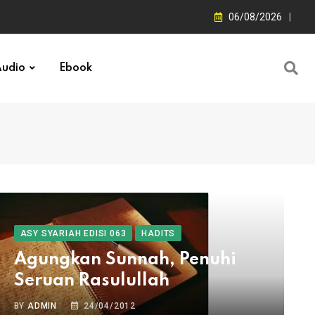
06/08/2026
udio
Ebook
ASY SYARIAH EDISI 063
HADITS
Agungkan Sunnah, Penuhi
Seruan Rasulullah
BY
ADMIN
24/04/2012