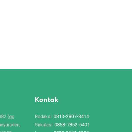
Kontak
082 (gg.
Redaksi:
0813-2807-8414
anyuraden,
Sirkulasi:
0858-7852-5401