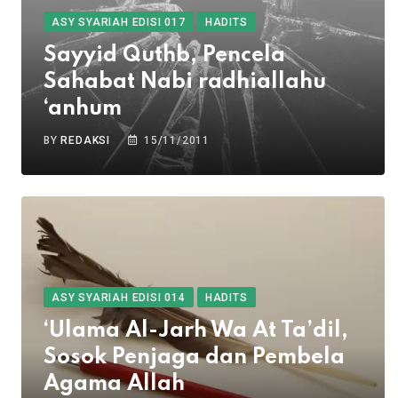
ASY SYARIAH EDISI 017
HADITS
Sayyid Quthb, Pencela
Sahabat Nabi radhiallahu
‘anhum
BY
REDAKSI
15/11/2011
ASY SYARIAH EDISI 014
HADITS
‘Ulama Al-Jarh Wa At Ta’dil,
Sosok Penjaga dan Pembela
Agama Allah