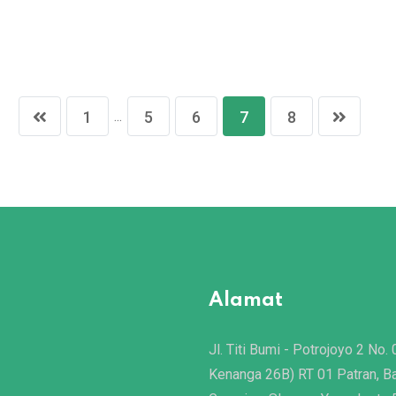
...
1
5
6
7
8
Alamat
Jl. Titi Bumi - Potrojoyo 2 No. 
Kenanga 26B) RT 01 Patran, B