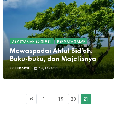
ASY SYARIAH EDISI 021
PERMATA SALAF
Mewaspadai Ahlul Bid’ah,
Buku-buku, dan Majelisnya
BY
REDAKSI
16/11/2011
1
19
20
21
...