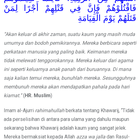
فَاقْتُلُوْهُمْ فَإِنَّ فِي قَتْلِهِمْ أَجْرًا لِمَنْ
قَتَلَهُمْ يَوْمَ الْقِيَامَةِ
“Akan keluar di akhir zaman, suatu kaum yang masih muda
umurnya dan bodoh pemikirannya. Mereka berbicara seperti
perkataan manusia yang paling baik. Keimanan mereka
tidak melewati tenggorokannya. Mereka keluar dari agama
ini seperti keluarnya anak panah dari buruannya. Di mana
saja kalian temui mereka, bunuhlah mereka. Sesungguhnya
membunuh mereka akan mendapatkan pahala pada hari
kiamat.”
(
HR. Muslim
)
Imam al-Ajurri
rahimahullah
berkata tentang Khawarij, “Tidak
ada perselisihan di antara para ulama yang dahulu maupun
sekarang bahwa Khawarij adalah kaum yang sangat jelek.
Mereka bermaksiat kepada Allah
azza wa jalla
dan Rasul-