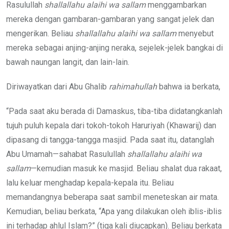
Rasulullah
shallallahu alaihi wa sallam
menggambarkan
mereka dengan gambaran-gambaran yang sangat jelek dan
mengerikan. Beliau
shallallahu alaihi wa sallam
menyebut
mereka sebagai anjing-anjing neraka, sejelek-jelek bangkai di
bawah naungan langit, dan lain-lain.
Diriwayatkan dari Abu Ghalib
rahimahullah
bahwa ia berkata,
“Pada saat aku berada di Damaskus, tiba-tiba didatangkanlah
tujuh puluh kepala dari tokoh-tokoh Haruriyah (Khawarij) dan
dipasang di tangga-tangga masjid. Pada saat itu, datanglah
Abu Umamah—sahabat Rasulullah
shallallahu alaihi wa
sallam
—kemudian masuk ke masjid. Beliau shalat dua rakaat,
lalu keluar menghadap kepala-kepala itu. Beliau
memandangnya beberapa saat sambil meneteskan air mata.
Kemudian, beliau berkata, “Apa yang dilakukan oleh iblis-iblis
ini terhadap ahlul Islam?” (tiga kali diucapkan). Beliau berkata