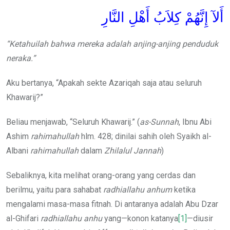
أَلآ إِنَّهُمْ كِلاَبُ أَهْلِ النَّارِ
“Ketahuilah bahwa mereka adalah anjing-anjing penduduk
neraka.”
Aku bertanya, “Apakah sekte Azariqah saja atau seluruh
Khawarij?”
Beliau menjawab, “Seluruh Khawarij.” (
as-Sunnah
, Ibnu Abi
Ashim
rahimahullah
hlm. 428; dinilai sahih oleh Syaikh al-
Albani
rahimahullah
dalam
Zhilalul Jannah
)
Sebaliknya, kita melihat orang-orang yang cerdas dan
berilmu, yaitu para sahabat
radhiallahu anhum
ketika
mengalami masa-masa fitnah. Di antaranya adalah Abu Dzar
al-Ghifari
radhiallahu anhu
yang—konon katanya
[1]
—diusir