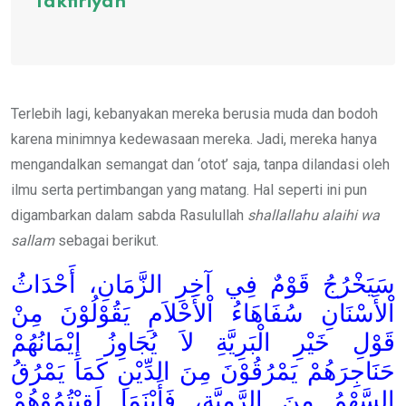
Takfiriyah
Terlebih lagi, kebanyakan mereka berusia muda dan bodoh
karena minimnya kedewasaan mereka. Jadi, mereka hanya
mengandalkan semangat dan ‘otot’ saja, tanpa dilandasi oleh
ilmu serta pertimbangan yang matang. Hal seperti ini pun
digambarkan dalam sabda Rasulullah
shallallahu alaihi wa
sallam
sebagai berikut.
سَيَخْرُجُ قَوْمٌ فِي آخِرِ الزَّمَانِ، أَحْدَاثُ
اْلأَسْنَانِ سُفَاهَاءُ اْلأَحْلاَمِ يَقُوْلُوْنَ مِنْ
قَوْلِ خَيْرِ الْبَرِيَّةِ لاَ يُجَاوِزُ إِيْمَانُهُمْ
حَنَاجِرَهُمْ يَمْرُقُوْنَ مِنَ الدِّيْنِ كَمَا يَمْرُقُ
السَّهْمُ مِنَ الرَّمِيَّةِ، فَأَيْنَمَا لَقِيْتُمُوْهُمْ