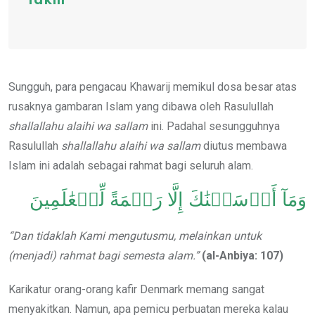
Takfir
Sungguh, para pengacau Khawarij memikul dosa besar atas
rusaknya gambaran Islam yang dibawa oleh Rasulullah
shallallahu alaihi wa sallam
ini. Padahal sesungguhnya
Rasulullah
shallallahu alaihi wa sallam
diutus membawa
Islam ini adalah sebagai rahmat bagi seluruh alam.
وَمَآ أَرۡسَلۡنَٰكَ إِلَّا رَحۡمَةً لِّلۡعَٰلَمِينَ
“Dan tidaklah Kami mengutusmu, melainkan untuk
(menjadi) rahmat bagi semesta alam.”
(al-Anbiya: 107)
Karikatur orang-orang kafir Denmark memang sangat
menyakitkan. Namun, apa pemicu perbuatan mereka kalau