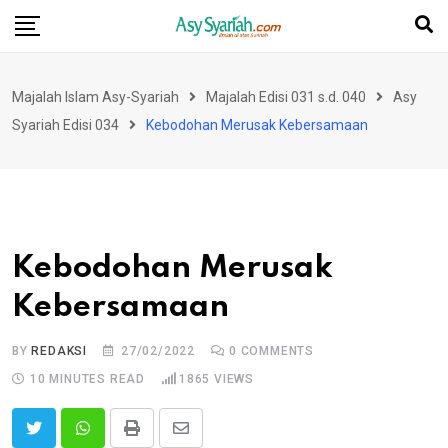
Skip
to
content
Majalah Islam Asy-Syariah
Majalah Edisi 031 s.d. 040
Asy
Syariah Edisi 034
Kebodohan Merusak Kebersamaan
Kebodohan Merusak
Kebersamaan
BY
REDAKSI
27/02/2022
0
COMMENTS
10 MINUTES READ
1865
VIEWS
Print
Share