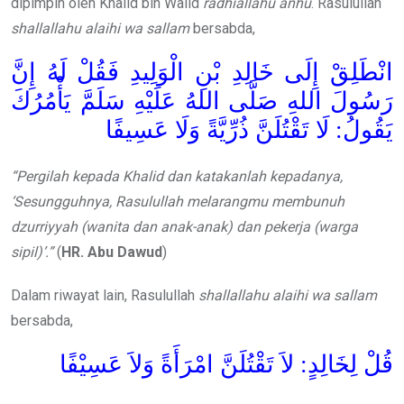
dipimpin oleh Khalid bin Walid
radhiallahu anhu
. Rasulullah
shallallahu alaihi wa sallam
bersabda,
انْطَلِقْ إِلَى خَالِدِ بْنِ الْوَلِيدِ فَقُلْ لَهُ إِنَّ
رَسُولَ اللهِ صَلَّى اللهُ عَلَيْهِ سَلَمَّ يَأْمُرُكَ
يَقُولُ: لَا تَقْتُلَنَّ ذُرِّيَّةً وَلَا عَسِيفًا
“Pergilah kepada Khalid dan katakanlah kepadanya,
‘Sesungguhnya, Rasulullah melarangmu membunuh
dzurriyyah (wanita dan anak-anak) dan pekerja (warga
sipil)’.”
(
HR. Abu Dawud
)
Dalam riwayat lain, Rasulullah
shallallahu alaihi wa sallam
bersabda,
قُلْ لِخَالِدٍ: لاَ تَقْتُلَنَّ امْرَأَةً وَلاَ عَسِيْفًا