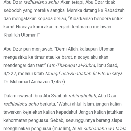
Abu Dzar
radhiallahu anhu
. Akan tetapi, Abu Dzar tidak
sebodoh yang mereka sangka. Mereka datang ke Rabadzah
dan mengatakan kepada beliau, “Kibarkanlah bendera untuk
kami! Niscaya kami akan menjadi tentaramu melawan
Khalifah Utsman!”
Abu Dzar pun menjawab, “Demi Allah, kalaupun Utsman
mengusirku ke timur atau ke barat, niscaya aku akan
mendengar dan taat.” (
ath-Thabaqat al-Kubra
, Ibnu Saad,
4/227, melalui kitab
Mauqif ash-Shahabah fil Fitnah
karya
Dr. Muhamad Amhazun 1/457)
Dalam riwayat Ibnu Abi Syaibah
rahimahullah
, Abu Dzar
radhiallahu anhu
berkata, “Wahai ahlul Islam, jangan kalian
tawarkan kejelekan kalian kepadaku! Jangan kalian jatuhkan
kehormatan penguasa. Sebab, sesungguhnya barang siapa
menghinakan penguasa (muslim), Allah
subhanahu wa ta’ala