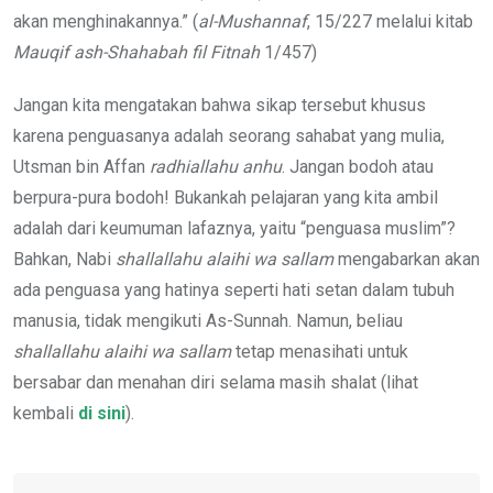
akan menghinakannya.” (
al-Mushannaf
, 15/227 melalui kitab
Mauqif ash-Shahabah fil Fitnah
1/457)
Jangan kita mengatakan bahwa sikap tersebut khusus
karena penguasanya adalah seorang sahabat yang mulia,
Utsman bin Affan
radhiallahu anhu
. Jangan bodoh atau
berpura-pura bodoh! Bukankah pelajaran yang kita ambil
adalah dari keumuman lafaznya, yaitu “penguasa muslim”?
Bahkan, Nabi
shallallahu alaihi wa sallam
mengabarkan akan
ada penguasa yang hatinya seperti hati setan dalam tubuh
manusia, tidak mengikuti As-Sunnah. Namun, beliau
shallallahu alaihi wa sallam
tetap menasihati untuk
bersabar dan menahan diri selama masih shalat (lihat
kembali
di sini
).