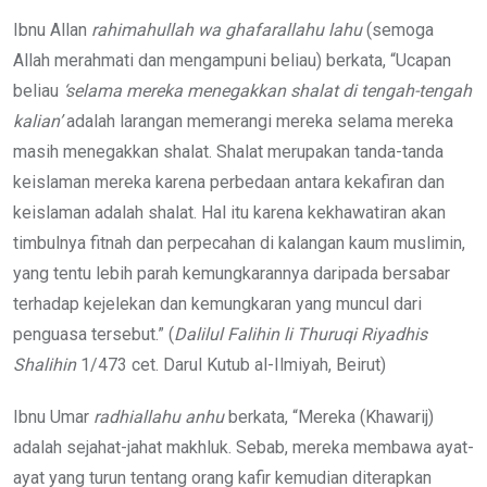
Ibnu Allan
rahimahullah wa ghafarallahu lahu
(semoga
Allah merahmati dan mengampuni beliau) berkata, “Ucapan
beliau
‘selama mereka menegakkan shalat di tengah-tengah
kalian’
adalah larangan memerangi mereka selama mereka
masih menegakkan shalat. Shalat merupakan tanda-tanda
keislaman mereka karena perbedaan antara kekafiran dan
keislaman adalah shalat. Hal itu karena kekhawatiran akan
timbulnya fitnah dan perpecahan di kalangan kaum muslimin,
yang tentu lebih parah kemungkarannya daripada bersabar
terhadap kejelekan dan kemungkaran yang muncul dari
penguasa tersebut.” (
Dalilul Falihin li Thuruqi Riyadhis
Shalihin
1/473 cet. Darul Kutub al-Ilmiyah, Beirut)
Ibnu Umar
radhiallahu anhu
berkata, “Mereka (Khawarij)
adalah sejahat-jahat makhluk. Sebab, mereka membawa ayat-
ayat yang turun tentang orang kafir kemudian diterapkan