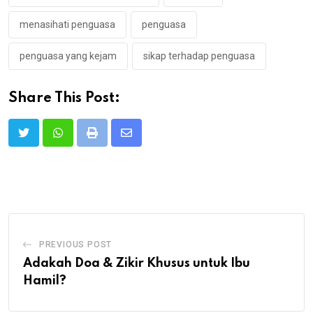
menasihati penguasa
penguasa
penguasa yang kejam
sikap terhadap penguasa
Share This Post:
Print
Share
via
Email
PREVIOUS POST
Adakah Doa & Zikir Khusus untuk Ibu
Hamil?