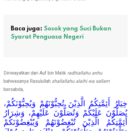
Baca juga:
Sosok yang Suci Bukan
Syarat Penguasa Negeri
Diriwayatkan dari Auf bin Malik
radhiallahu anhu
bahwasanya Rasulullah
shallallahu alaihi wa sallam
bersabda,
خِيَارُ أَئِمَّتِكُمُ الَّذِيْنَ تُحِبُّوْنَهُمْ وَيُحِبُّوْنَكُمْ،
يُصَلُّوْنَ عَلَيْكُمْ وَتُصَلُّوْنَ عَلَيْهِمْ، وَشِرَارُ
أَئِمَّتِكُمُ الَّذِيْنَ تُبْغِضُوْنَهُمْ وَيُبْغِضُوْنَكُمْ