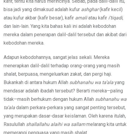
kafir, tentu kita harus merincinya. Sebab, pada dalil-dalil itu,
bisa jadi yang dimaksud adalah kufur
ashghar
(kafir kecil)
atau kufur akbar (kafir besar), kafir
amali
atau kafir
i’tiqadi
,
dan lain-lain. Yang kita bahas kali ini adalah kebodohan
mereka dalam penerapan dalil-dalil tersebut dan akibat dari
kebodohan mereka.
Adapun kebodohannya, sangat jelas sekali. Mereka
menerapkan dalil-dalil terhadap orang-orang yang masih
shalat, berpuasa, mengeluarkan zakat, dan pergi haji.
Bukankah di antara hukum Allah
subhanahu wa ta’ala
yang
mendasar adalah ibadah tersebut? Berarti mereka—paling
tidak—masih berhukum dengan hukum Allah
subhanahu wa
ta’ala
dalam perkara-perkara yang sangat penting tersebut,
yang merupakan dasar-dasar keislaman. Oleh karena itulah,
Rasulullah
shallallahu alaihi wa sallam
melarang kita untuk
memerangi penguasa yang masih shalat.