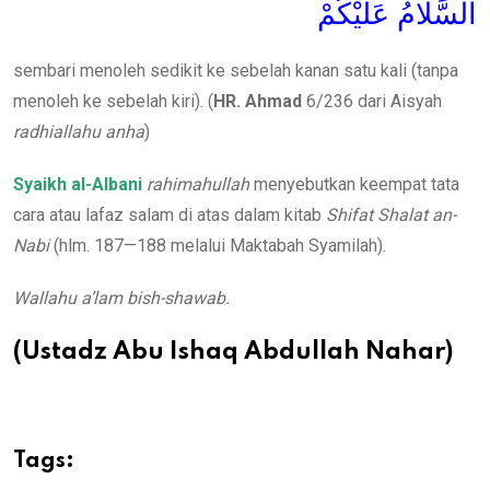
السَّلَامُ عَلَيْكُمْ
sembari menoleh sedikit ke sebelah kanan satu kali (tanpa
menoleh ke sebelah kiri). (
HR. Ahmad
6/236 dari Aisyah
radhiallahu anha
)
Syaikh al-Albani
rahimahullah
menyebutkan keempat tata
cara atau lafaz salam di atas dalam kitab
Shifat Shalat an-
Nabi
(hlm. 187—188 melalui Maktabah Syamilah).
Wallahu a’lam bish-shawab.
(Ustadz Abu Ishaq Abdullah Nahar)
Tags: