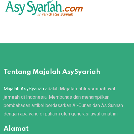
Tentang Majalah AsySyariah
Majalah AsySyariah
adalah
Majalah ahlussunnah wal
jamaah
di Indonesia. Membahas dan menampilkan
pembahasan artikel berdasarkan Al-Qur’an dan As Sunnah
dengan apa yang di pahami oleh generasi awal umat ini.
Alamat