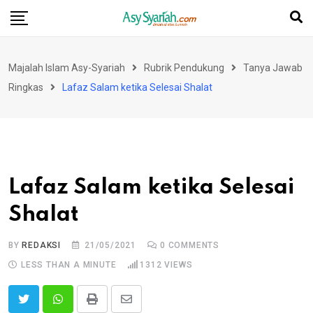
Skip
to
content
Majalah Islam Asy-Syariah
Rubrik Pendukung
Tanya Jawab
Ringkas
Lafaz Salam ketika Selesai Shalat
Lafaz Salam ketika Selesai
Shalat
BY
REDAKSI
21/05/2021
0
COMMENTS
LESS THAN A MINUTE
1312
VIEWS
Print
Share