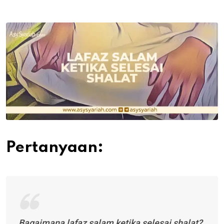
via
Email
Pertanyaan:
Bagaimana lafaz salam ketika selesai shalat?