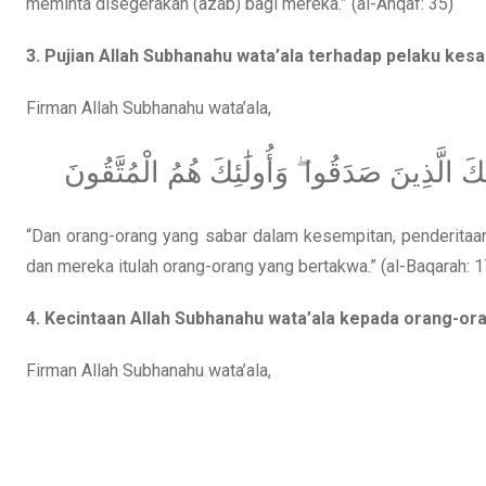
meminta disegerakan (azab) bagi mereka.” (al-Ahqaf: 35)
3. Pujian Allah Subhanahu wata’ala terhadap pelaku kesa
Firman Allah Subhanahu wata’ala,
كَ الَّذِينَ صَدَقُوا ۖ وَأُولَٰئِكَ هُمُ الْمُتَّقُونَ
“Dan orang-orang yang sabar dalam kesempitan, penderitaan
dan mereka itulah orang-orang yang bertakwa.” (al-Baqarah: 1
4. Kecintaan Allah Subhanahu wata’ala kepada orang-or
Firman Allah Subhanahu wata’ala,