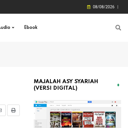
08/08/2026
udio
Ebook
MAJALAH ASY SYARIAH
(VERSI DIGITAL)
Share
Print
via