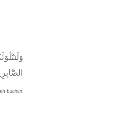
وَلَنَبْلُ
الصَّابِرِ
uah-buahan.