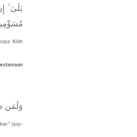
بَلَىٰ ۚ إِ
مُسَوِّمِي
caya Allah
keutamaan
وَلَمَن صَب
an.” (asy-