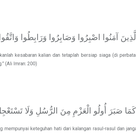
ا الَّذِينَ آمَنُوا اصْبِرُوا وَصَابِرُوا وَرَابِطُوا وَاتَّقُوا ا
kanlah kesabaran kalian dan tetaplah bersiap siaga (di perbat
” (Ali Imran: 200)
َمَا صَبَرَ أُولُو الْعَزْمِ مِنَ الرُّسُلِ وَلَا تَسْتَعْجِل
g mempunyai keteguhan hati dari kalangan rasul-rasul dan jang