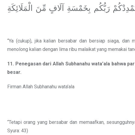
ُمْدِدْكُمْ رَبُّكُم بِخَمْسَةِ آلَافٍ مِّنَ الْمَلَائِكَةِ
“Ya (cukup), jika kalian bersabar dan bersiap siaga, dan
menolong kalian dengan lima ribu malaikat yang memakai tanda
11. Penegasan dari Allah Subhanahu wata’ala bahwa p
besar.
Firman Allah Subhanahu wata’ala
“Tetapi orang yang bersabar dan memaafkan, sesungguhnya 
Syura: 43)