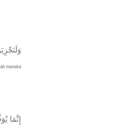
وَلَنَجْزِي
lah mereka
إِنَّمَا يُ