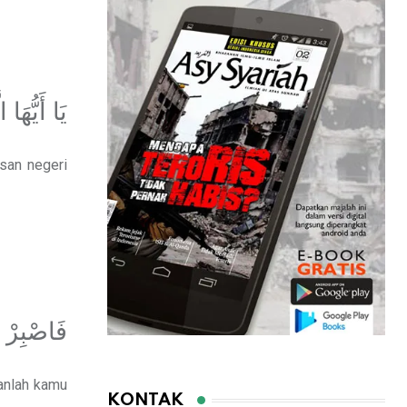
يَا أَيُّهَ
asan negeri
فَاصْبِرْ ك
anlah kamu
KONTAK