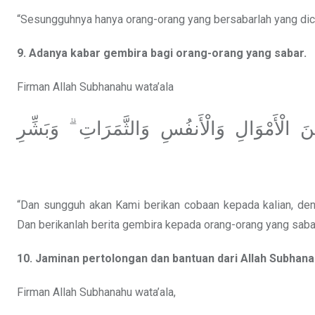
“Sesungguhnya hanya orang-orang yang bersabarlah yang dic
9. Adanya kabar gembira bagi orang-orang yang sabar.
Firman Allah Subhanahu wata’ala
َ الْأَمْوَالِ وَالْأَنفُسِ وَالثَّمَرَاتِ ۗ وَبَشِّرِ
“Dan sungguh akan Kami berikan cobaan kepada kalian, denga
Dan berikanlah berita gembira kepada orang-orang yang sabar
10. Jaminan pertolongan dan bantuan dari Allah Subhan
Firman Allah Subhanahu wata’ala,