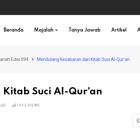
ihan)
Beranda
Majalah
Tanya Jawab
Artikel
A
ariah Edisi 094
Mendulang Kesabaran dari Kitab Suci Al-Qur’an
Kitab Suci Al-Qur’an
EAD
1552
VIEWS