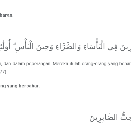
baran.
ِينَ فِي الْبَأْسَاءِ وَالضَّرَّاءِ وَحِينَ الْبَأْسِ ۗ أُولَٰئِ
, dan dalam peperangan. Mereka itulah orang-orang yang benar
77)
ang yang bersabar.
ُحِبُّ الصَّابِرِينَ