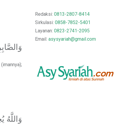
Redaksi:
0813-2807-8414
Sirkulasi:
0858-7852-5401
Layanan:
0823-2741-2095
Email:
asysyariah@gmail.com
وَالصَّابِر
 (imannya);
وَاللَّهُ ي