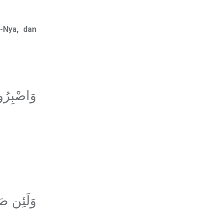
-Nya, dan
وَاصْبِرُوا
وَلَئِن صَب