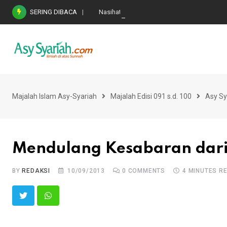
Skip
SERING DIBACA
Nasihat Emas di Masa Fitnah (Ujian/Perselis
to
content
Majalah Islam Asy-Syariah
Majalah Edisi 091 s.d. 100
Asy Sy
Mendulang Kesabaran dari 
BY
REDAKSI
10/09/2013
0
COMMENTS
4 MINUTES R