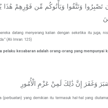
ن تَصْبِرُوا وَتَتَّقُوا وَيَأْتُوكُم مِّن فَوْرِهِمْ هَٰذَا ي
نَ
 mereka datang menyerang kalian dengan seketika itu juga, nis
.” (Ali Imran: 125)
ara pelaku kesabaran adalah orang-orang yang mempunyai 
َرَ وَغَفَرَ إِنَّ ذَٰلِكَ لَمِنْ عَزْمِ الْأُمُورِ
(perbuatan) yang demikian itu termasuk hal-hal yang diutamak