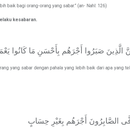
ebih baik bagi orang-orang yang sabar.” (an- Nahl: 126)
pelaku kesabaran.
َنَّ الَّذِينَ صَبَرُوا أَجْرَهُم بِأَحْسَنِ مَا كَانُوا يَعْم
ng yang sabar dengan pahala yang lebih baik dari apa yang te
وَفَّى الصَّابِرُونَ أَجْرَهُم بِغَيْرِ حِسَابٍ