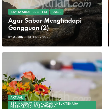
ASY SYARIAH EDISI 113
OASE
Agar Sabar Menghadapi
Gangguan (2)
BY
ADMIN
16/07/2020
AKTUAL
SERI NASIHAT & DUKUNGAN UNTUK TENAGA
KESEHATAN DI MASA WABAH