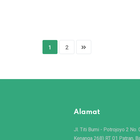
1
2
Alamat
Jl. Titi Bumi - Potrojoyo 2 No. 
Kenanga 26B) RT 01 Patran, B