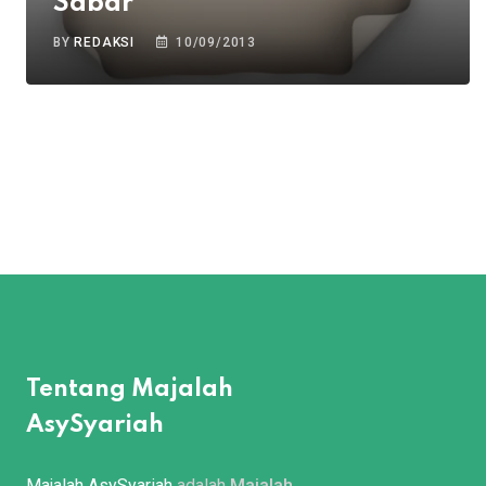
Sabar
BY
REDAKSI
10/09/2013
Tentang Majalah
AsySyariah
Majalah AsySyariah
adalah
Majalah