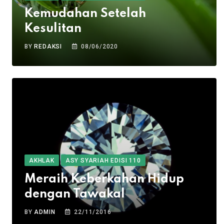
Kemudahan Setelah
Kesulitan
BY
REDAKSI
08/06/2020
AKHLAK
ASY SYARIAH EDISI 110
Meraih Keberkahan Hidup
dengan Tawakal
BY
ADMIN
22/11/2016