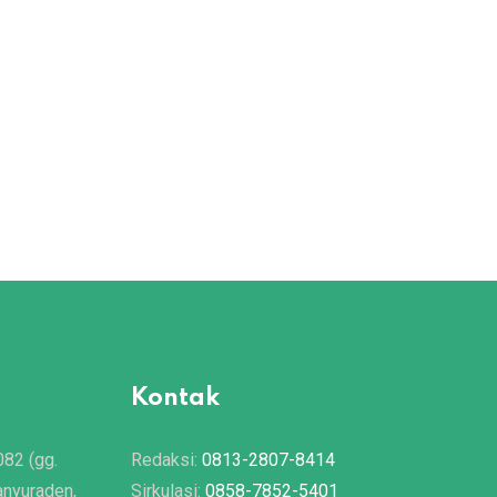
Kontak
082 (gg.
Redaksi:
0813-2807-8414
anyuraden,
Sirkulasi:
0858-7852-5401