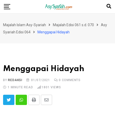
Skip
to
content
Majalah Islam Asy-Syariah
Majalah Edisi 061 s.d. 070
Asy
Syariah Edisi 064
Menggapai Hidayah
Menggapai Hidayah
BY
REDAKSI
01/07/2021
0
COMMENTS
1 MINUTE READ
1801
VIEWS
Print
Share
via