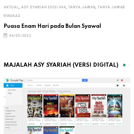
,
,
,
AKTUAL
ASY SYARIAH EDISI 064
TANYA JAWAB
TANYA JAWAB
RINGKAS
Puasa Enam Hari pada Bulan Syawal
04/05/2022
MAJALAH ASY SYARIAH (VERSI DIGITAL)