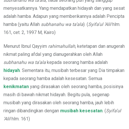
subhanahu wa ta’ala,
tiada seorang pun yang sanggup
menyesatkannya. Yang mendapatkan hidayah dan yang sesat
adalah hamba. Adapun yang memberikannya adalah Pencipta
hamba (yaitu Allah
subhanahu wa ta’ala
). (
Syifa’ul ‘Alil
hlm.
161, cet. 2, 1997 M, Kairo)
Menurut Ibnul Qayyim
rahimahullah
, ketetapan dan anugerah
nikmat paling afdal yang dianugerahkan oleh Allah
subhanahu wa ta’ala
kepada seorang hamba adalah
hidayah
. Sementara itu, musibah terbesar yang Dia timpakan
kepada seorang hamba adalah kesesatan. Semua
kenikmatan
yang dirasakan oleh seorang hamba, posisinya
masih di bawah nikmat hidayah. Begitu pula, segenap
musibah yang dirasakan oleh seorang hamba, jauh lebih
ringan dibandingkan dengan
musibah kesesatan
. (
Syifa’ul
‘Alil
hlm. 161)