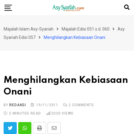
Skip
to
content
Majalah Islam Asy-Syariah
Majalah Edisi 051 s.d. 060
Asy
Syariah Edisi 057
Menghilangkan Kebiasaan Onani
Menghilangkan Kebiasaan
Onani
BY
REDAKSI
19/11/2011
2
COMMENTS
2 MINUTES READ
2020
VIEWS
Print
Share