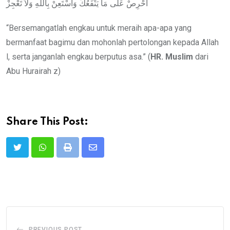
احْرِصْ عَلَى مَا يَنْفَعُكَ وَاسْتَعِنْ بِاللهِ وَلاَ تَعْجِزْ
“Bersemangatlah engkau untuk meraih apa-apa yang
bermanfaat bagimu dan mohonlah pertolongan kepada Allah
l, serta janganlah engkau berputus asa.” (
HR. Muslim
dari
Abu Hurairah z)
Share This Post:
Print
Share
via
Email
PREVIOUS POST