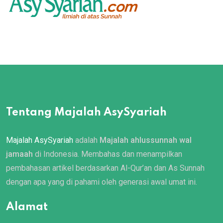
Tentang Majalah AsySyariah
Majalah AsySyariah
adalah
Majalah ahlussunnah wal
jamaah
di Indonesia. Membahas dan menampilkan
pembahasan artikel berdasarkan Al-Qur’an dan As Sunnah
dengan apa yang di pahami oleh generasi awal umat ini.
Alamat