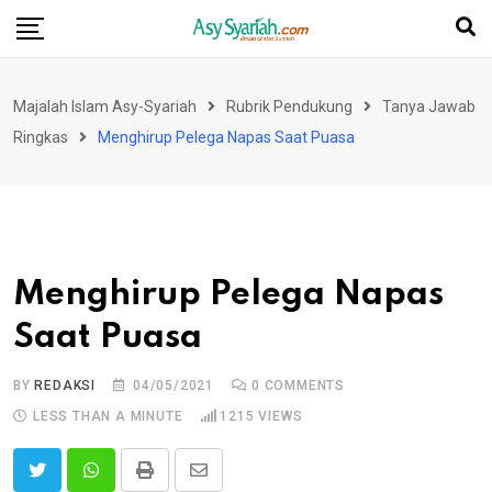
Skip
to
content
Majalah Islam Asy-Syariah
Rubrik Pendukung
Tanya Jawab
Ringkas
Menghirup Pelega Napas Saat Puasa
Menghirup Pelega Napas
Saat Puasa
BY
REDAKSI
04/05/2021
0
COMMENTS
LESS THAN A MINUTE
1215
VIEWS
Print
Share