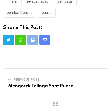
inhaler
pelega napas
pembatal
pembatal puasa
puasa
Share This Post:
Print
Share
via
Email
PREVIOUS POST
Mengorek Telinga Saat Puasa