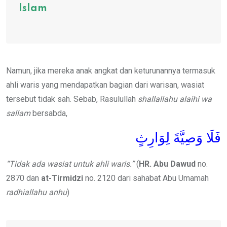
Islam
Namun, jika mereka anak angkat dan keturunannya termasuk
ahli waris yang mendapatkan bagian dari warisan, wasiat
tersebut tidak sah. Sebab, Rasulullah
shallallahu alaihi wa
sallam
bersabda,
فَلَا وَصِيَّةَ لِوَارِثٍ
“Tidak ada wasiat untuk ahli waris.”
(
HR. Abu Dawud
no.
2870 dan
at-Tirmidzi
no. 2120 dari sahabat Abu Umamah
radhiallahu anhu
)