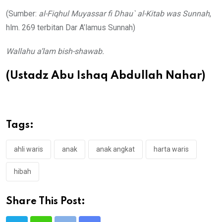
(Sumber:
al-Fiqhul Muyassar fi Dhau` al-Kitab was Sunnah
,
hlm. 269 terbitan Dar A’lamus Sunnah)
Wallahu a’lam bish-shawab.
(Ustadz Abu Ishaq Abdullah Nahar)
Tags:
ahli waris
anak
anak angkat
harta waris
hibah
Share This Post: