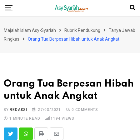
Skip
to
content
Majalah Islam Asy-Syariah
Rubrik Pendukung
Tanya Jawab
Ringkas
Orang Tua Berpesan Hibah untuk Anak Angkat
Orang Tua Berpesan Hibah
untuk Anak Angkat
BY
REDAKSI
27/03/2021
0
COMMENTS
1 MINUTE READ
1194
VIEWS
Print
Share