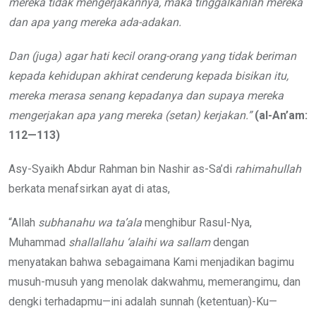
mereka tidak mengerjakannya, maka tinggalkanlah mereka
dan apa yang mereka ada-adakan.
Dan (juga) agar hati kecil orang-orang yang tidak beriman
kepada kehidupan akhirat cenderung kepada bisikan itu,
mereka merasa senang kepadanya dan supaya mereka
mengerjakan apa yang mereka (setan) kerjakan.”
(al-An’am:
112—113)
Asy-Syaikh Abdur Rahman bin Nashir as-Sa’di
rahimahullah
berkata menafsirkan ayat di atas,
“Allah
subhanahu wa ta’ala
menghibur Rasul-Nya,
Muhammad
shallallahu ‘alaihi wa sallam
dengan
menyatakan bahwa sebagaimana Kami menjadikan bagimu
musuh-musuh yang menolak dakwahmu, memerangimu, dan
dengki terhadapmu—ini adalah sunnah (ketentuan)-Ku—