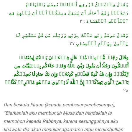
وَقَالَ فِرۡعَوۡنُ ذَرُونِيٓ أَقۡتُلۡ مُوسَىٰ وَلۡيَدۡعُ
رَبَّهُۥٓۖ إِنِّيٓ أَخَافُ أَن يُبَدِّلَ دِينَكُمۡ أَوۡ أَن يُظۡهِرَ فِي
٢٦
ٱلۡأَرۡضِ ٱلۡفَسَادَ
وَقَالَ مُوسَىٰٓ إِنِّي عُذۡتُ بِرَبِّي وَرَبِّكُم مِّن كُلِّ مُتَكَبِّرٖ لَّا
٢٧
يُؤۡمِنُ بِيَوۡمِ ٱلۡحِسَابِ
وَقَالَ رَجُلٞ مُّؤۡمِنٞ مِّنۡ ءَالِ فِرۡعَوۡنَ يَكۡتُمُ إِيمَٰنَهُۥٓ
أَتَقۡتُلُونَ رَجُلًا أَن يَقُولَ رَبِّيَ ٱللَّهُ وَقَدۡ جَآءَكُم بِٱلۡبَيِّنَٰتِ مِن
رَّبِّكُمۡۖ وَإِن يَكُ كَٰذِبٗا فَعَلَيۡهِ كَذِبُهُۥۖ وَإِن يَكُ صَادِقٗا يُصِبۡكُم
بَعۡضُ ٱلَّذِي يَعِدُكُمۡۖ إِنَّ ٱللَّهَ لَا يَهۡدِي مَنۡ هُوَ مُسۡرِفٞ كَذَّابٞ
٢٨
Dan berkata Firaun (kepada pembesar-pembesarnya),
“Biarkanlah aku membunuh Musa dan hendaklah ia
memohon kepada Rabbnya, karena sesungguhnya aku
khawatir dia akan menukar agamamu atau menimbulkan