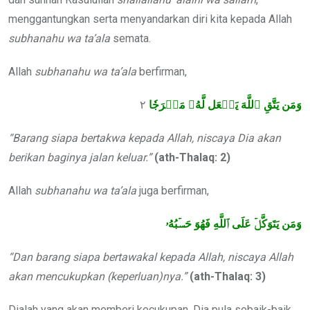
menggantungkan serta menyandarkan diri kita kepada Allah
subhanahu wa ta’ala
semata.
Allah
subhanahu wa ta’ala
berfirman,
٢
وَمَن يَتَّقِ ٱللَّهَ يَجۡعَل لَّهُۥ مَخۡرَجٗا
“Barang siapa bertakwa kepada Allah, niscaya Dia akan
berikan baginya jalan keluar.”
(ath-Thalaq: 2)
Allah
subhanahu wa ta’ala
juga berfirman,
وَمَن يَتَوَكَّلۡ عَلَى ٱللَّهِ فَهُوَ حَسۡبُهُۥ
“Dan barang siapa bertawakal kepada Allah, niscaya Allah
akan mencukupkan (keperluan)nya.”
(ath-Thalaq: 3)
Dialah yang akan memberi kecukupan, Dia pula sebaik-baik