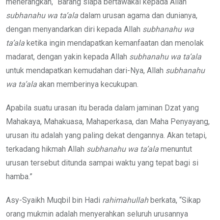
menerangkan, “Barang siapa bertawakal kepada Allah
subhanahu wa ta’ala
dalam urusan agama dan dunianya,
dengan menyandarkan diri kepada Allah
subhanahu wa
ta’ala
ketika ingin mendapatkan kemanfaatan dan menolak
madarat, dengan yakin kepada Allah
subhanahu wa ta’ala
untuk mendapatkan kemudahan dari-Nya, Allah
subhanahu
wa ta’ala
akan memberinya kecukupan.
Apabila suatu urasan itu berada dalam jaminan Dzat yang
Mahakaya, Mahakuasa, Mahaperkasa, dan Maha Penyayang,
urusan itu adalah yang paling dekat dengannya. Akan tetapi,
terkadang hikmah Allah
subhanahu wa ta’ala
menuntut
urusan tersebut ditunda sampai waktu yang tepat bagi si
hamba.”
Asy-Syaikh Muqbil bin Hadi
rahimahullah
berkata, “Sikap
orang mukmin adalah menyerahkan seluruh urusannya