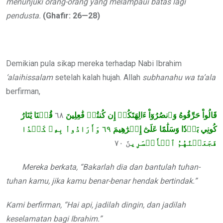
menunjuki orang-orang yang melampaui batas lagi
pendusta.
(Ghafir: 26—28)
Demikian pula sikap mereka terhadap Nabi Ibrahim
‘alaihissalam
setelah kalah hujah. Allah
subhanahu wa ta’ala
berfirman,
قُلۡنَا يَٰنَارُ
٦٨
قَالُواْ حَرِّقُوهُ وَٱنصُرُوٓاْ ءَالِهَتَكُمۡ إِن كُنتُمۡ فَٰعِلِينَ
وَأَرَادُواْ بِهِۦ كَيۡدٗا
٦٩
كُونِي بَرۡدٗا وَسَلَٰمًا عَلَىٰٓ إِبۡرَٰهِيمَ
٧٠
نَ
فَجَعَلۡنَٰهُمُ ٱلۡأَخۡسَرِي
Mereka berkata, “Bakarlah dia dan bantulah tuhan-
tuhan kamu, jika kamu benar-benar hendak bertindak.”
Kami berfirman, “Hai api, jadilah dingin, dan jadilah
keselamatan bagi Ibrahim.”