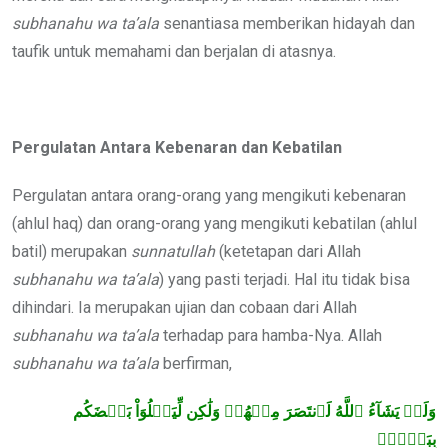
subhanahu wa ta’ala
senantiasa memberikan hidayah dan
taufik untuk memahami dan berjalan di atasnya.
Pergulatan Antara Kebenaran dan Kebatilan
Pergulatan antara orang-orang yang mengikuti kebenaran
(ahlul haq) dan orang-orang yang mengikuti kebatilan (ahlul
batil) merupakan
sunnatullah
(ketetapan dari Allah
subhanahu wa ta’ala
) yang pasti terjadi. Hal itu tidak bisa
dihindari. Ia merupakan ujian dan cobaan dari Allah
subhanahu wa ta’ala
terhadap para hamba-Nya. Allah
subhanahu wa ta’ala
berfirman,
وَلَوۡ يَشَآءُ ٱللَّهُ لَٱنتَصَرَ مِنۡهُمۡ وَلَٰكِن لِّيَبۡلُوَاْ بَعۡضَكُم
بِبَعۡضٖۗ