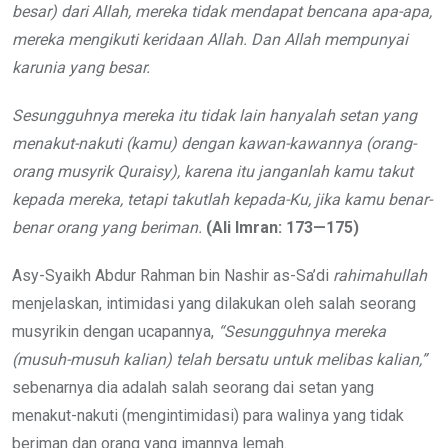
besar) dari Allah, mereka tidak mendapat bencana apa-apa,
mereka mengikuti keridaan Allah. Dan Allah mempunyai
karunia yang besar.
Sesungguhnya mereka itu tidak lain hanyalah setan yang
menakut-nakuti (kamu) dengan kawan-kawannya (orang-
orang musyrik Quraisy), karena itu janganlah kamu takut
kepada mereka, tetapi takutlah kepada-Ku, jika kamu benar-
benar orang yang beriman.
(Ali
Imran: 173—175)
Asy-Syaikh Abdur Rahman bin Nashir as-Sa’di
rahimahullah
menjelaskan, intimidasi yang dilakukan oleh salah seorang
musyrikin dengan ucapannya,
“Sesungguhnya mereka
(musuh-musuh
kalian) telah bersatu untuk melibas
kalian,”
sebenarnya dia adalah salah seorang dai setan yang
menakut-nakuti (mengintimidasi) para walinya yang tidak
beriman dan orang yang imannya lemah.