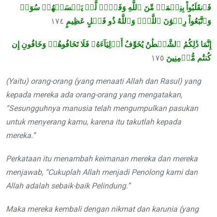
فَٱنقَلَبُواْ بِنِعۡمَةٖ مِّنَ ٱللَّهِ وَفَضۡلٖ لَّمۡ يَمۡسَسۡهُمۡ سُوٓءٞ
١٧٤
وَٱتَّبَعُواْ رِضۡوَٰنَ ٱللَّهِۗ وَٱللَّهُ ذُو فَضۡلٍ عَظِيمٍ
إِنَّمَا ذَٰلِكُمُ ٱلشَّيۡطَٰنُ يُخَوِّفُ أَوۡلِيَآءَهُۥ فَلَا تَخَافُوهُمۡ وَخَافُونِ إِن
١٧٥
كُنتُم مُّؤۡمِنِينَ
(Yaitu) orang-orang (yang menaati Allah dan Rasul) yang
kepada mereka ada orang-orang yang mengatakan,
“Sesungguhnya manusia telah mengumpulkan pasukan
untuk menyerang kamu, karena itu takutlah kepada
mereka.”
Perkataan itu menambah keimanan mereka dan mereka
menjawab, “Cukuplah Allah menjadi Penolong kami dan
Allah adalah sebaik-baik Pelindung.”
Maka mereka kembali dengan nikmat dan karunia (yang