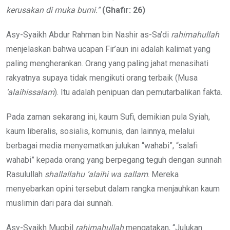
kerusakan di muka bumi.”
(Ghafir: 26)
Asy-Syaikh Abdur Rahman bin Nashir as-Sa’di
rahimahullah
menjelaskan bahwa ucapan Fir’aun ini adalah kalimat yang
paling mengherankan. Orang yang paling jahat menasihati
rakyatnya supaya tidak mengikuti orang terbaik (Musa
‘alaihissalam
). Itu adalah penipuan dan pemutarbalikan fakta.
Pada zaman sekarang ini, kaum Sufi, demikian pula Syiah,
kaum liberalis, sosialis, komunis, dan lainnya, melalui
berbagai media menyematkan julukan “wahabi”, “salafi
wahabi” kepada orang yang berpegang teguh dengan sunnah
Rasulullah
shallallahu ‘alaihi wa sallam
. Mereka
menyebarkan opini tersebut dalam rangka menjauhkan kaum
muslimin dari para dai sunnah.
Asy-Syaikh Muqbil
rahimahullah
mengatakan, “Julukan