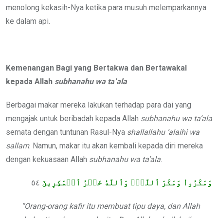
menolong kekasih-Nya ketika para musuh melemparkannya
ke dalam api.
Kemenangan Bagi yang Bertakwa dan Bertawakal
kepada Allah
subhanahu wa ta’ala
Berbagai makar mereka lakukan terhadap para dai yang
mengajak untuk beribadah kepada Allah
subhanahu wa ta’ala
semata dengan tuntunan Rasul-Nya
shallallahu ‘alaihi wa
sallam
. Namun, makar itu akan kembali kepada diri mereka
dengan kekuasaan Allah
subhanahu wa ta’ala
.
٥٤
وَمَكَرُواْ وَمَكَرَ ٱللَّهُۖ وَٱللَّهُ خَيۡرُ ٱلۡمَٰكِرِينَ
“Orang-orang kafir itu membuat tipu daya, dan Allah