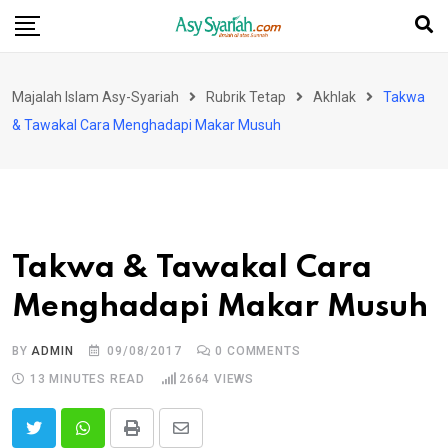
Skip
to
content
Majalah Islam Asy-Syariah
Rubrik Tetap
Akhlak
Takwa
& Tawakal Cara Menghadapi Makar Musuh
Takwa & Tawakal Cara
Menghadapi Makar Musuh
BY
ADMIN
09/08/2017
0
COMMENTS
13 MINUTES READ
2664
VIEWS
Print
Share