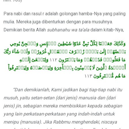
Para nabi dan rasul r adalah golongan hamba-Nya yang paling
mulia. Mereka juga dibenturkan dengan para musuhnya.
Demikian berita Allah
subhanahu wa ta’ala
dalam kitab-Nya,
وَكَذَٰلِكَ جَعَلۡنَا لِكُلِّ نَبِيٍّ عَدُوّٗا شَيَٰطِينَ ٱلۡإِنسِ وَٱلۡجِنِّ يُوحِي
بَعۡضُهُمۡ إِلَىٰ بَعۡضٖ زُخۡرُفَ ٱلۡقَوۡلِ غُرُورٗاۚ وَلَوۡ شَآءَ رَبُّكَ
وَلِتَصۡغَىٰٓ إِلَيۡهِ
١١٢
مَا فَعَلُوهُۖ فَذَرۡهُمۡ وَمَا يَفۡتَرُونَ
أَفۡ‍ِٔدَةُ ٱلَّذِينَ لَا يُؤۡمِنُونَ بِٱلۡأٓخِرَةِ وَلِيَرۡضَوۡهُ وَلِيَقۡتَرِفُواْ
١١٣
مَا هُم مُّقۡتَرِفُونَ
“Dan demikianlah, Kami jadikan bagi tiap-tiap nabi itu
musuh, yaitu setan-setan (dari jenis) manusia dan (dari
jenis) jin, sebagian mereka membisikkan kepada sebagian
yang lain perkataan-perkataan yang indah-indah untuk
menipu (manusia). Jika Rabbmu menghendaki, niscaya