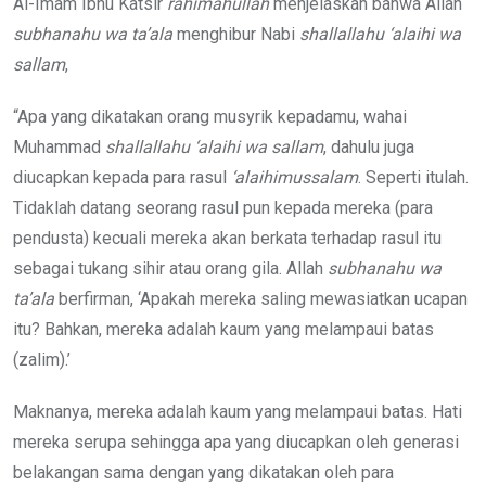
Al-Imam Ibnu Katsir
rahimahullah
menjelaskan bahwa Allah
subhanahu wa ta’ala
menghibur Nabi
shallallahu ‘alaihi wa
sallam
,
“Apa yang dikatakan orang musyrik kepadamu, wahai
Muhammad
shallallahu ‘alaihi wa sallam
, dahulu juga
diucapkan kepada para rasul
‘alaihimussalam
. Seperti itulah.
Tidaklah datang seorang rasul pun kepada mereka (para
pendusta) kecuali mereka akan berkata terhadap rasul itu
sebagai tukang sihir atau orang gila. Allah
subhanahu wa
ta’ala
berfirman, ‘Apakah mereka saling mewasiatkan ucapan
itu? Bahkan, mereka adalah kaum yang melampaui batas
(zalim).’
Maknanya, mereka adalah kaum yang melampaui batas. Hati
mereka serupa sehingga apa yang diucapkan oleh generasi
belakangan sama dengan yang dikatakan oleh para