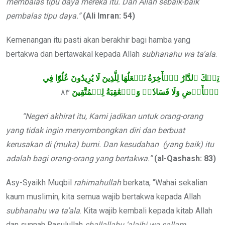
membalas tipu daya mereka itu. Dan Allah sebaik-baik
pembalas tipu daya.”
(Ali Imran: 54)
Kemenangan itu pasti akan berakhir bagi hamba yang
bertakwa dan bertawakal kepada Allah
subhanahu wa ta’ala
.
تِلۡكَ ٱلدَّارُ ٱلۡأٓخِرَةُ نَجۡعَلُهَا لِلَّذِينَ لَا يُرِيدُونَ عُلُوّٗا فِي
٨٣
ٱلۡأَرۡضِ وَلَا فَسَادٗاۚ وَٱلۡعَٰقِبَةُ لِلۡمُتَّقِينَ
“Negeri akhirat itu, Kami jadikan untuk orang-orang
yang tidak ingin menyombongkan diri dan berbuat
kerusakan di (muka) bumi. Dan kesudahan (yang baik) itu
adalah bagi orang-orang yang bertakwa.”
(al-Qashash: 83)
Asy-Syaikh Muqbil
rahimahullah
berkata, “Wahai sekalian
kaum muslimin, kita semua wajib bertakwa kepada Allah
subhanahu wa ta’ala
. Kita wajib kembali kepada kitab Allah
dan sunnah Rasulullah
shallallahu ‘alaihi wa sallam
,