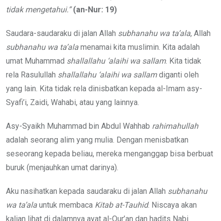
tidak mengetahui.”
(an-Nur: 19)
Saudara-saudaraku di jalan Allah
subhanahu wa ta’ala
, Allah
subhanahu wa ta’ala
menamai kita muslimin. Kita adalah
umat Muhammad
shallallahu ‘alaihi wa sallam
. Kita tidak
rela Rasulullah
shallallahu ‘alaihi wa sallam
diganti oleh
yang lain. Kita tidak rela dinisbatkan kepada al-Imam asy-
Syafi’i, Zaidi, Wahabi, atau yang lainnya.
Asy-Syaikh Muhammad bin Abdul Wahhab
rahimahullah
adalah seorang alim yang mulia. Dengan menisbatkan
seseorang kepada beliau, mereka menganggap bisa berbuat
buruk (menjauhkan umat darinya).
Aku nasihatkan kepada saudaraku di jalan Allah
subhanahu
wa ta’ala
untuk membaca
Kitab
at-Tauhid
. Niscaya akan
kalian lihat di dalamnya ayat al-Qur’an dan hadits Nabi