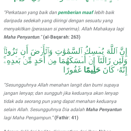
“Perkataan yang baik dan
pemberian maaf
lebih baik
daripada sedekah yang diiringi dengan sesuatu yang
menyakitkan (perasaan si penerima). Allah Mahakaya lagi
Maha Penyantun
.”
(al-Baqarah: 263)
إِنَّ ٱللَّهَ يُمۡسِكُ ٱلسَّمَٰوَٰتِ وَٱلۡأَرۡضَ أَن تَزُولَاۚ
وَلَئِن زَالَتَآ إِنۡ أَمۡسَكَهُمَا مِنۡ أَحَدٍ مِّنۢ بَعۡدِهِۦٓۚ
إِنَّهُۥ كَانَ
حَلِيمًا
غَفُورًا
“Sesungguhnya Allah menahan langit dan bumi supaya
jangan lenyap; dan sungguh jika keduanya akan lenyap
tidak ada seorang pun yang dapat menahan keduanya
selain Allah. Sesungguhnya Dia adalah
Maha Penyantun
lagi Maha Pengampun.”
(Fathir: 41)