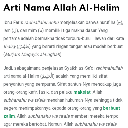
Arti Nama Allah Al-Halim
Ibnu Faris
radhiallahu anhu
menjelaskan bahwa huruf ha (ح),
lam (ل), dan mim (م) memiliki tiga makna dasar. Yang
pertama adalah bermakna tidak terburu-buru… lawan dari kata
thaisy
(طَيْشٌ) yang berarti ringan tangan atau mudah berbuat.
(
Mu’jam Maqayis al-Lughah
)
Jadi, sebagaimana penjelasan Syaikh as-Sa’di
rahimahullah
,
arti nama al-Halim (الْحَلِيمُ) adalah Yang memiliki sifat
penyantun yang sempurna. Sifat santun-Nya mencakup juga
orang-orang kafir, fasik, dan pelaku
maksiat
. Allah
subhanahu wa ta’ala
menahan hukuman-Nya sehingga tidak
segera menimpakannya kepada orang-orang yang
berbuat
zalim
. Allah
subhanahu wa ta’ala
memberi mereka tempo
agar mereka bertobat. Namun, Allah
subhanahu wa ta’ala