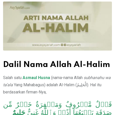
Email
Dalil Nama Allah Al-Halim
Salah satu
Asmaul Husna
(nama-nama Allah
subhanahu wa
ta’ala
Yang Mahabagus) adalah Al-Halim (الْحَلِيمُ). Hal itu
berdasarkan firman-Nya,
قَوۡلٌ مَّعۡرُوفٌ وَمَغۡفِرَةٌ خَيۡرٌ مِّن
صَدَقَةٍ يَتۡبَعُهَآ أَذًىۗ وَٱللَّهُ غَنِيٌّ
حَلِيمٌ