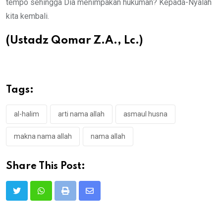
tempo sehingga Dia menimpakan hukuman? Kepada-Nyalah
kita kembali.
(Ustadz Qomar Z.A., Lc.)
Tags:
al-halim
arti nama allah
asmaul husna
makna nama allah
nama allah
Share This Post:
Print
Share
via