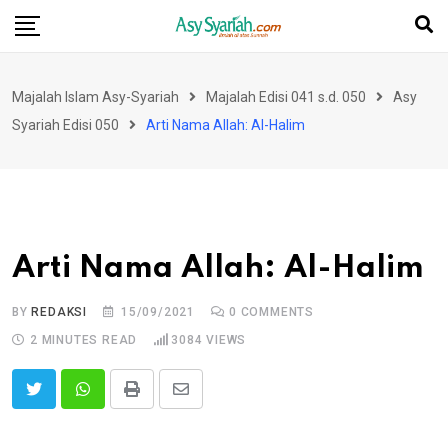
Skip
to
content
Majalah Islam Asy-Syariah
Majalah Edisi 041 s.d. 050
Asy
Syariah Edisi 050
Arti Nama Allah: Al-Halim
Arti Nama Allah: Al-Halim
BY
REDAKSI
15/09/2021
0
COMMENTS
2 MINUTES READ
3084
VIEWS
Print
Share
via