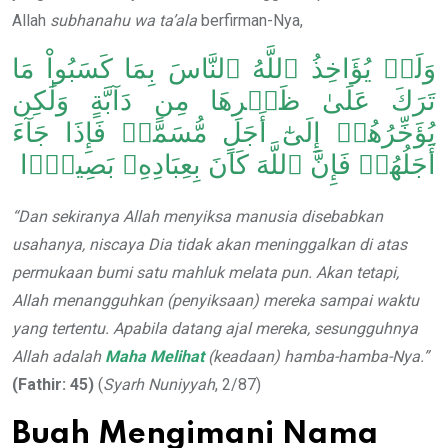
Allah
subhanahu wa ta’ala
berfirman-Nya,
وَلَوۡ يُؤَاخِذُ ٱللَّهُ ٱلنَّاسَ بِمَا كَسَبُواْ مَا
تَرَكَ عَلَىٰ ظَهۡرِهَا مِن دَآبَّةٍ وَلَٰكِن
يُؤَخِّرُهُمۡ إِلَىٰٓ أَجَلٍ مُّسَمًّىۖ فَإِذَا جَآءَ
أَجَلُهُمۡ فَإِنَّ ٱللَّهَ كَانَ بِعِبَادِهِۦ بَصِيرَۢا
“Dan sekiranya Allah menyiksa manusia disebabkan
usahanya, niscaya Dia tidak akan meninggalkan di atas
permukaan bumi satu mahluk melata pun. Akan tetapi,
Allah menangguhkan (penyiksaan) mereka sampai waktu
yang tertentu. Apabila datang ajal mereka, sesungguhnya
Allah adalah
Maha Melihat
(keadaan) hamba-hamba-Nya.”
(Fathir: 45)
(
Syarh Nuniyyah
, 2/87)
Buah Mengimani Nama