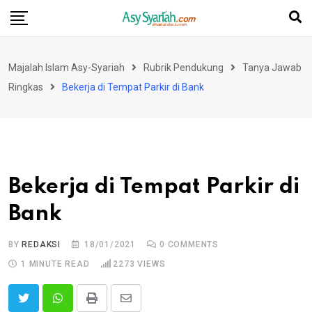
Skip
to
content
Majalah Islam Asy-Syariah
Rubrik Pendukung
Tanya Jawab
Ringkas
Bekerja di Tempat Parkir di Bank
Bekerja di Tempat Parkir di
Bank
BY
REDAKSI
18/01/2021
0
COMMENTS
1 MINUTE READ
2273
VIEWS
Print
Share