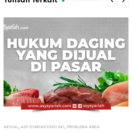
Tulisan Terkait
,
,
AKTUAL
ASY SYARIAH EDISI 041
PROBLEMA ANDA