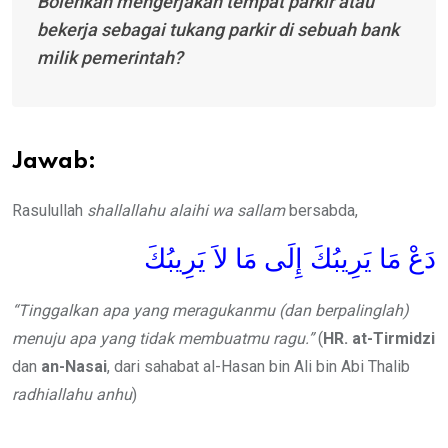
Bolehkah mengerjakan tempat parkir atau
bekerja sebagai tukang parkir di sebuah bank
milik pemerintah?
Jawab:
Rasulullah
shallallahu alaihi wa sallam
bersabda,
دَعْ مَا يَرِيبُكَ إِلَى مَا لاَ يَرِيبُكَ
“Tinggalkan apa yang meragukanmu (dan berpalinglah)
menuju apa yang tidak membuatmu ragu.”
(
HR. at-Tirmidzi
dan
an-Nasai
, dari sahabat al-Hasan bin Ali bin Abi Thalib
radhiallahu anhu
)