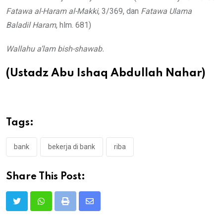
Fatawa al-Haram al-Makki
, 3/369, dan
Fatawa Ulama
Baladil Haram
, hlm. 681)
Wallahu a’lam bish-shawab.
(Ustadz Abu Ishaq Abdullah Nahar)
Tags:
bank
bekerja di bank
riba
Share This Post:
Print
Share
via