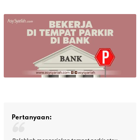
via
Email
Pertanyaan: