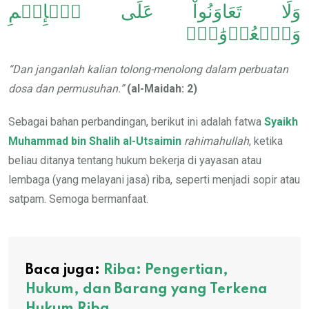
وَلَا تَعَاوَنُواْ عَلَى ٱلۡإِثۡمِ
وَٱلۡعُدۡوَٰنِۚ
“Dan janganlah kalian tolong-menolong dalam perbuatan
dosa dan permusuhan.”
(al-Maidah: 2)
Sebagai bahan perbandingan, berikut ini adalah fatwa
Syaikh
Muhammad bin Shalih al-Utsaimin
rahimahullah
, ketika
beliau ditanya tentang hukum bekerja di yayasan atau
lembaga (yang melayani jasa) riba, seperti menjadi sopir atau
satpam. Semoga bermanfaat.
Baca juga:
Riba: Pengertian,
Hukum, dan Barang yang Terkena