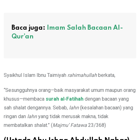
Baca juga:
Imam Salah Bacaan Al-
Qur’an
Syaikhul Islam Ibnu Taimiyah
rahimahullah
berkata,
“Sesungguhnya orang—baik masyarakat umum maupun orang
khusus—membaca
surah al-Fatihah
dengan bacaan yang
sah shalat dengannya. Sebab,
lahn
(kesalahan bacaan) yang
ringan dan
lahn
yang tidak merusak makna, tidak
membatalkan shalat.” (
Majmu’ Fatawa
23/368)