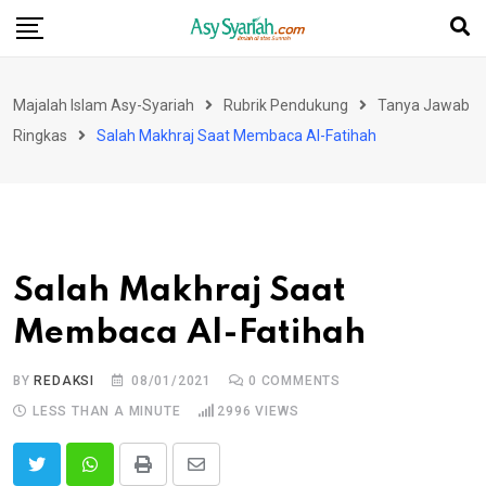
Skip
to
content
Majalah Islam Asy-Syariah
Rubrik Pendukung
Tanya Jawab
Ringkas
Salah Makhraj Saat Membaca Al-Fatihah
Salah Makhraj Saat
Membaca Al-Fatihah
BY
REDAKSI
08/01/2021
0
COMMENTS
LESS THAN A MINUTE
2996
VIEWS
Print
Share