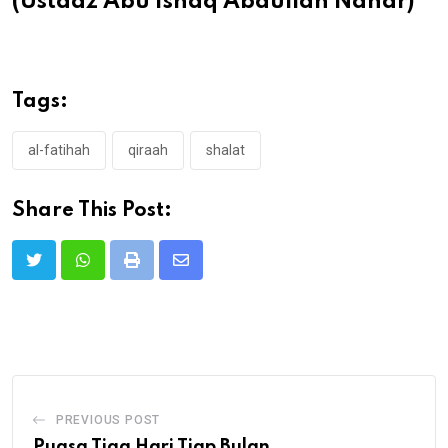
(Ustadz Abu Ishaq Abdullah Nahar)
Tags:
al-fatihah
qiraah
shalat
Share This Post:
Print
Share
via
Email
PREVIOUS POST
Puasa Tiga Hari Tiap Bulan