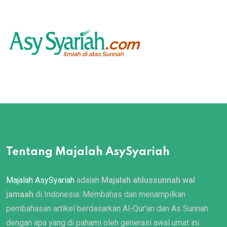
Tentang Majalah AsySyariah
Majalah AsySyariah
adalah
Majalah ahlussunnah wal
jamaah
di Indonesia. Membahas dan menampilkan
pembahasan artikel berdasarkan Al-Qur’an dan As Sunnah
dengan apa yang di pahami oleh generasi awal umat ini.