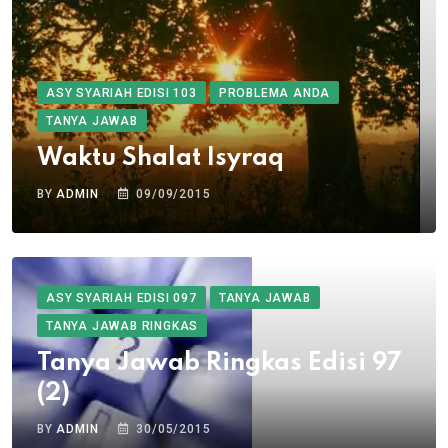
ASY SYARIAH EDISI 103
PROBLEMA ANDA
TANYA JAWAB
Waktu Shalat Isyraq
BY
ADMIN
09/09/2015
ASY SYARIAH EDISI 097
TANYA JAWAB
TANYA JAWAB RINGKAS
Tanya Jawab Ringkas Edisi 97
(2)
BY
ADMIN
30/05/2015