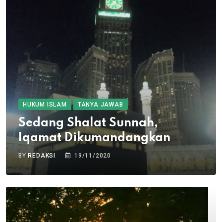
HUKUM ISLAM
TANYA JAWAB
Sedang Shalat Sunnah,
Iqamat Dikumandangkan
BY
REDAKSI
19/11/2020