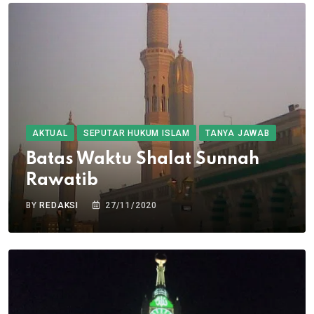
AKTUAL
SEPUTAR HUKUM ISLAM
TANYA JAWAB
Batas Waktu Shalat Sunnah
Rawatib
BY
REDAKSI
27/11/2020