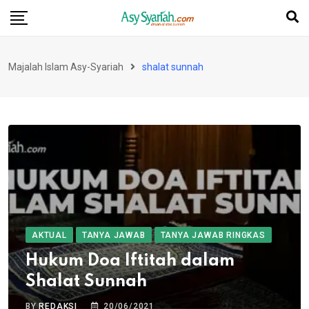
Skip
to
content
Majalah Islam Asy-Syariah
shalat sunnah
AKTUAL
TANYA JAWAB
TANYA JAWAB RINGKAS
Hukum Doa Iftitah dalam
Shalat Sunnah
BY
REDAKSI
20/06/2021