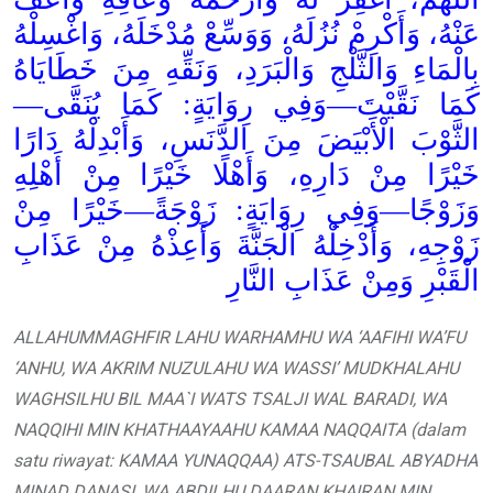
عَنْهُ، وَأَكْرِمْ نُزُلَهُ، وَوَسِّعْ مُدْخَلَهُ، وَاغْسِلْهُ
بِالْمَاءِ وَالثَّلْجِ وَالْبَرَدِ، وَنَقِّهِ مِنَ خَطَايَاهُ
كَمَا نَقَّيْتَ—وَفِي رِوَايَةٍ: كَمَا يُنَقَّى—
الثَّوْبَ الْأَبْيَضَ مِنَ الدَّنَسِ، وَأَبْدِلْهُ دَارًا
خَيْرًا مِنْ دَارِهِ، وَأَهْلًا خَيْرًا مِنْ أَهْلِهِ
وَزَوْجًا—وَفِي رِوَايَةٍ: زَوْجَةً—خَيْرًا مِنْ
زَوْجِهِ، وَأَدْخِلْهُ الْجَنَّةَ وَأَعِذْهُ مِنْ عَذَابِ
الْقَبْرِ وَمِنْ عَذَابِ النَّارِ
ALLAHUMMAGHFIR LAHU WARHAMHU WA ‘AAFIHI WA’FU
‘ANHU, WA AKRIM NUZULAHU WA WASSI’ MUDKHALAHU
WAGHSILHU BIL MAA`I WATS TSALJI WAL BARADI, WA
NAQQIHI MIN KHATHAAYAAHU KAMAA NAQQAITA (dalam
satu riwayat: KAMAA YUNAQQAA) ATS-TSAUBAL ABYADHA
MINAD DANASI, WA ABDILHU DAARAN KHAIRAN MIN