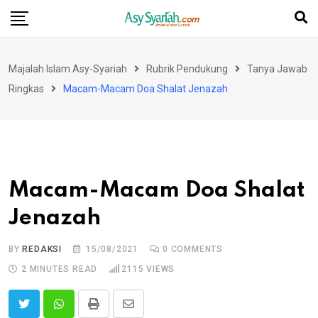
Skip
to
content
Majalah Islam Asy-Syariah
Rubrik Pendukung
Tanya Jawab
Ringkas
Macam-Macam Doa Shalat Jenazah
Macam-Macam Doa Shalat
Jenazah
BY
REDAKSI
15/08/2021
0
COMMENTS
2 MINUTES READ
2115
VIEWS
Print
Share