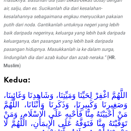
masuknya. Basuhlah dia (dari bekas-bekas dosa) dengan
air, salju, dan es. Sucikanlah dia dari kesalahan-
kesalahannya sebagaimana engkau menyucikan pakaian
putih dari noda. Gantikanlah untuknya negeri yang lebih
baik daripada negerinya, keluarga yang lebih baik daripada
keluarganya, dan pasangan yang lebih baik daripada
pasangan hidupnya. Masukkanlah ia ke dalam surga,
lindungilah dia dari azab kubur dan azab neraka.”
(
HR.
Muslim
)
Kedua:
اللَّهُمَّ اغْفِرْ لِحَيِّنَا وَمَيِّتِنَا، وَشَاهِدِنَا وَغَائِبِنَا،
وَصَغِيرِنَا وَكَبِيرِنَا، وَذَكَرِنَا وَأُنْثَانَا، اللَّهُمَّ
مَنْ أَحْيَيْتَهُ مِنَّا فَأَحْيِهِ عَلَى الْإِسْلَامِ، وَمَنْ
تَوَفَّيْتَهُ مِنَّا فَتَوَفَّهُ عَلَى الْإِيمَانِ، اللَّهُمَّ لَا