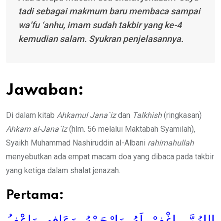
tadi sebagai makmum baru membaca sampai
wa’fu ‘anhu,
imam sudah takbir yang ke-4
kemudian salam. Syukran penjelasannya.
Jawaban:
Di dalam kitab
Ahkamul Jana`iz
dan
Talkhish
(ringkasan)
Ahkam al-Jana`iz
(hlm. 56 melalui Maktabah Syamilah),
Syaikh Muhammad Nashiruddin al-Albani
rahimahullah
menyebutkan ada empat macam doa yang dibaca pada takbir
yang ketiga dalam shalat jenazah.
Pertama:
اللهُمَّ، اغْفِرْ لَهُ وَارْحَمْهُ وَعَافِهِ وَاعْفُ