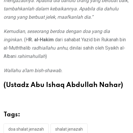
mengazabnya. Apabila dia dahulu orang yang berbuat baik,
tambahkanlah dalam kebaikannya. Apabila dia dahulu
orang yang berbuat jelek, maafkanlah dia.”
Kemudian, seseorang berdoa dengan doa yang dia
inginkan.
(H
R. al-Hakim
dari sahabat Yazid bin Rukanah bin
al-Muththalib
radhiallahu anhu
; dinilai sahih oleh Syaikh al-
Albani
rahimahullah
)
Wallahu a’lam bish-shawab.
(Ustadz Abu Ishaq Abdullah Nahar)
Tags:
doa shalat jenazah
shalat jenazah