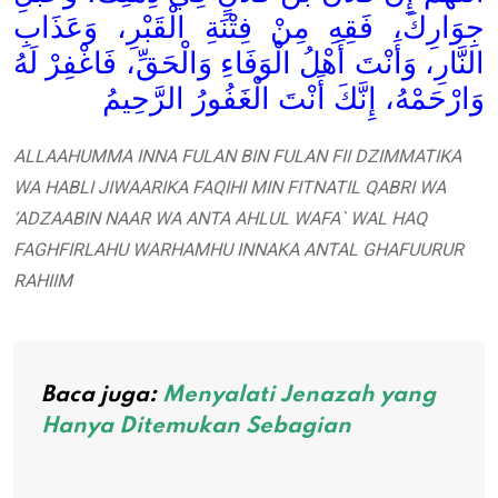
جِوَارِكَ، فَقِهِ مِنْ فِتْنَةِ الْقَبْرِ، وَعَذَابِ
النَّارِ، وَأَنْتَ أَهْلُ الْوَفَاءِ وَالْحَقِّ، فَاغْفِرْ لَهُ
وَارْحَمْهُ، إِنَّكَ أَنْتَ الْغَفُورُ الرَّحِيمُ
ALLAAHUMMA INNA FULAN BIN FULAN FII DZIMMATIKA
WA HABLI JIWAARIKA FAQIHI MIN FITNATIL QABRI WA
‘ADZAABIN NAAR WA ANTA AHLUL WAFA` WAL HAQ
FAGHFIRLAHU WARHAMHU INNAKA ANTAL GHAFUURUR
RAHIIM
Baca juga:
Menyalati Jenazah yang
Hanya Ditemukan Sebagian