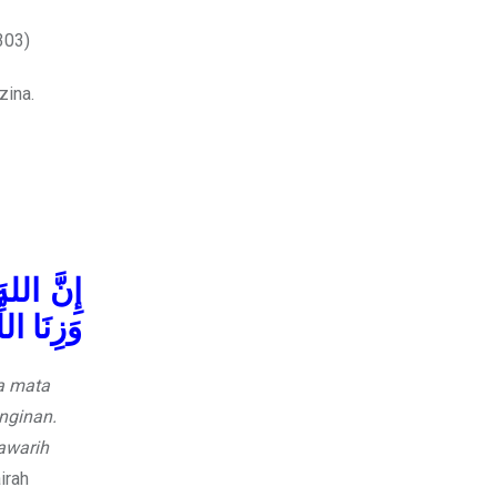
303)
zina.
إِنَّ الل،
وَزِنَا ال
na mata
nginan.
awarih
irah