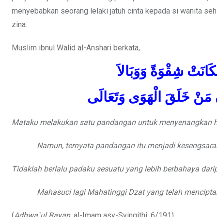
menyebabkan seorang lelaki jatuh cinta kepada si wanita se
zina.
Muslim ibnul Walid al-Anshari berkata,
ْ شِقْوَةً وَوَبَالاَ
ْ خَلَقَ الْهَوَى وَتَعَالَى
Mataku melakukan satu pandangan untuk menyenangkan 
Namun, ternyata pandangan itu menjadi kesengsara
Tidaklah berlalu padaku sesuatu yang lebih berbahaya dar
Mahasuci lagi Mahatinggi Dzat yang telah mencipta
(
Adhwa`ul Bayan
, al-Imam asy-Syinqithi, 6/191)