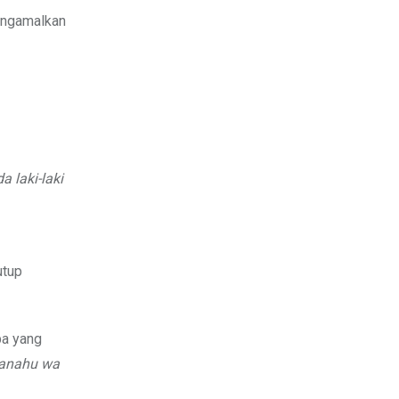
mengamalkan
 laki-laki
utup
pa yang
anahu wa