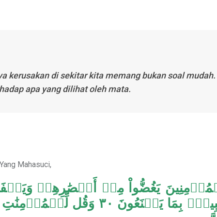
a kerusakan di sekitar kita memang bukan soal mudah.
hadap apa yang dilihat oleh mata.
Yang Mahasuci,
مُؤۡمِنِينَ يَغُضُّواْ مِنۡ أَبۡصَٰرِهِمۡ وَيَحۡفَظ
ٱللَّهَ خَبِيرُۢ بِمَا يَصۡنَعُونَ