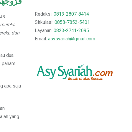
فُرُوجَهُن
Redaksi:
0813-2807-8414
dan
Sirkulasi:
0858-7852-5401
 mereka
Layanan:
0823-2741-2095
ereka dan
Email:
asysyariah@gmail.com
tau dua
ak paham
ng apa saja
kan
alah yang