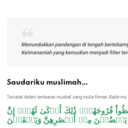
Menundukkan pandangan di tengah bertebarny
Keimananlah yang kemudian menjadi filter ter
Saudariku muslimah…
Tercatat dalam lembaran mushaf yang mulia firman
Rabb
-mu 
ُواْ فُرُوجَهُمۡۚ ذَٰلِكَ أَزۡكَىٰ لَهُمۡۚ إِنَّ
 ٣٠ وَقُل لِّلۡمُؤۡمِنَٰتِ يَغۡضُضۡنَ مِنۡ أَبۡصَٰرِهِنَّ وَيَحۡفَظۡنَ