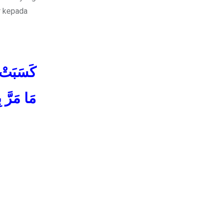
r kepada
كَسَبَتْ
مَا مَرّ