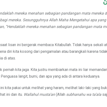
َّ
 “Hendaklah mereka menahan sebagian pandangan mata mereka 
i bagi mereka. Sesungguhnya Allah Maha Mengetahui apa yang
iman, “Hendaklah mereka menahan sebagian pandangan mata m
 saat lisan ini bergerak membaca Kitabullah. Tidak hanya sekali a
arena diri kita kosong dari pengamalan atau barangkali karena tid
a di atas.
k pernah kita jaga. Kita justru membiarkan mata ini liar memanda
 Penguasa langit, bumi, dan apa yang ada di antara keduanya.
ini kita pakai untuk melihat yang haram, melihat laki-laki yang bu
t ini dan itu.
Wallahul musta’an
(Allah
subhanahu wa ta’ala
saj