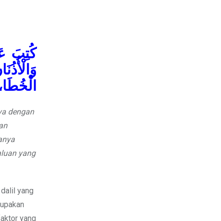
كُتِبَ عَ،
وَالْأُذُن
الْخُطَا، و
nya dengan
an
anya
aluan yang
dalil yang
rupakan
aktor yang