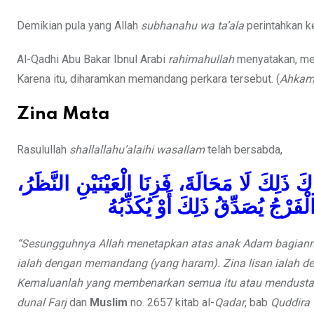
Demikian pula yang Allah
subhanahu wa ta’ala
perintahkan k
Al-Qadhi Abu Bakar Ibnul Arabi
rahimahullah
menyatakan, mem
Karena itu, diharamkan memandang perkara tersebut. (
Ahkamu
Zina Mata
Rasulullah
shallallahu’alaihi wasallam
telah bersabda,
َ ذَلِكَ لَا مَحَالَةَ، فَزِنَا الْعَيْنَيْنِ النَّظَرُ
َرْجُ يُصَدِّقُ ذَلِكَ أَوْ يُكَذِّبُهُ
“Sesungguhnya Allah menetapkan atas anak Adam bagianny
ialah dengan memandang (yang haram). Zina lisan ialah de
Kemaluanlah yang membenarkan semua itu atau mendusta
dunal Farj
dan
Muslim
no. 2657 kitab al-
Qadar
, bab
Quddira 