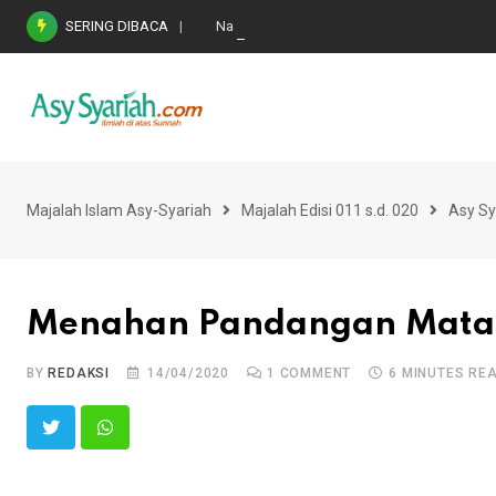
Skip
SERING DIBACA
Nasihat Emas di Masa Fitnah (Ujian/Perselis
to
content
Majalah Islam Asy-Syariah
Majalah Edisi 011 s.d. 020
Asy Sy
Menahan Pandangan Mata
BY
REDAKSI
14/04/2020
1
COMMENT
6 MINUTES RE