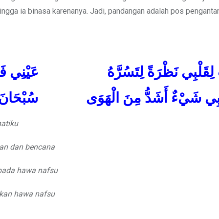
hingga ia binasa karenanya. Jadi, pandangan adalah pos penganta
 لِقَلْبِي نَظْرَةً لِتَسُرَّهُ عَيْنِي فَكَانَت
َ بِي شَيْءٌ أَشَدُّ مِنَ الْهَوَى سُبْحَانَ مَن
hatiku
an dan bencana
ipada hawa nafsu
kan hawa nafsu