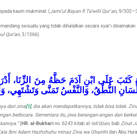
epada kaum mukminat. (
Jami’ul Bayan fi Ta’wilil Qur`an
, 9/302—
andang sesuatu yang tidak dihalalkan secara syar’i dinamakan 
l Qur’an
, 3/1366)
هَ كَتَبَ عَلَى ابْنِ آدَمَ حَظَّهُ مِنَ الزِّنَا، أَدْرَك
لِّسَانِ النُّطْقُ، وَالنَّفْسُ تَمَنَّى وَتَشْتَهِي، وَالْف
a dari zina
[1]
, dia akan mendapatkannya, tidak bisa tidak. Zi
ngan berbicara. Sementara itu, jiwa berangan-angan dan berkei
kannya.”
(
HR. al-Bukhari
no. 6243 kitab al-
Isti’dzan
, bab
Zinal J
‘ala Ibni Adam Hazhzhuhu minaz Zina wa Ghairihi
dari Abu Hura