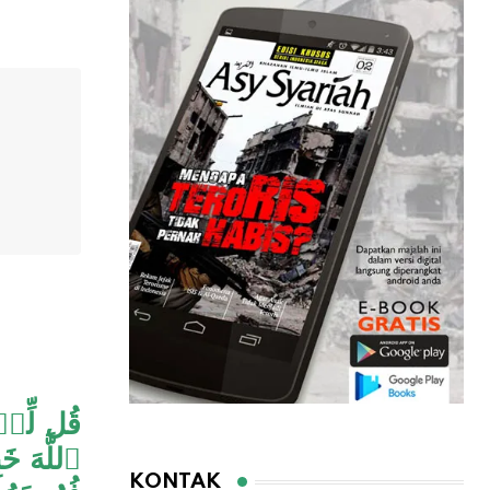
قُل لِّلۡ
KONTAK