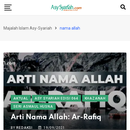
Skip
to
content
Majalah Islam Asy-Syariah
nama allah
AKTUAL
ASY SYARIAH EDISI 064
KHAZANAH
SERI ASMAUL HUSNA
Arti Nama Allah: Ar-Rafiq
BY
REDAKSI
19/09/2021