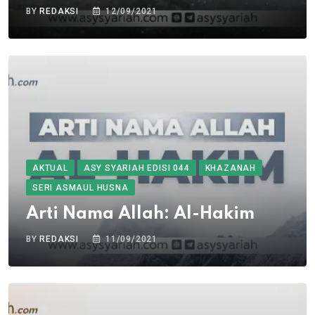
BY
REDAKSI
12/09/2021
AKTUAL
ASY SYARIAH EDISI 044
KHAZANAH
SERI ASMAUL HUSNA
Arti Nama Allah: Al-Hakim
BY
REDAKSI
11/09/2021