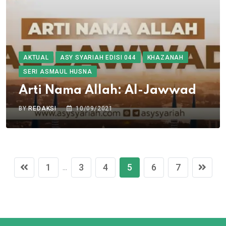
AKTUAL
ASY SYARIAH EDISI 044
KHAZANAH
SERI ASMAUL HUSNA
Arti Nama Allah: Al-Jawwad
BY
REDAKSI
10/09/2021
1
3
4
5
6
7
...