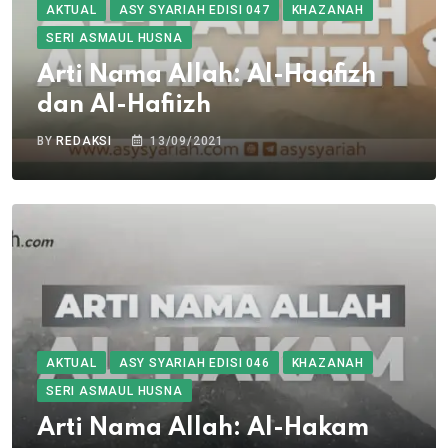
AKTUAL
ASY SYARIAH EDISI 047
KHAZANAH
SERI ASMAUL HUSNA
Arti Nama Allah: Al-Haafizh
dan Al-Hafiizh
BY
REDAKSI
13/09/2021
AKTUAL
ASY SYARIAH EDISI 046
KHAZANAH
SERI ASMAUL HUSNA
Arti Nama Allah: Al-Hakam