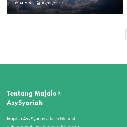
BY
ADMIN
07/08/2017
Tentang Majalah
AsySyariah
Majalah AsySyariah
adalah
Majalah
ahlussunnah wal jamaah
di Indonesia.