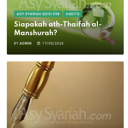
ASY SYARIAH EDISI 098
HADITS
Siapakah ath-Thaifah al-
Manshurah?
BY
ADMIN
17/05/2020