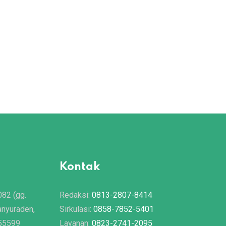
Kontak
082 (gg.
Redaksi:
0813-2807-8414
anyuraden,
Sirkulasi:
0858-7852-5401
 55599
Layanan:
0823-2741-2095