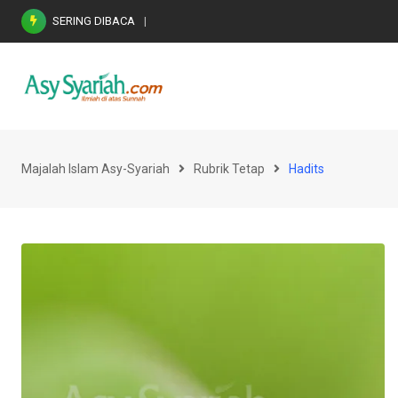
Skip
SERING DIBACA
Nasihat Emas di Masa Fitnah (Ujian/Perselis
to
content
Majalah Islam Asy-Syariah
Rubrik Tetap
Hadits