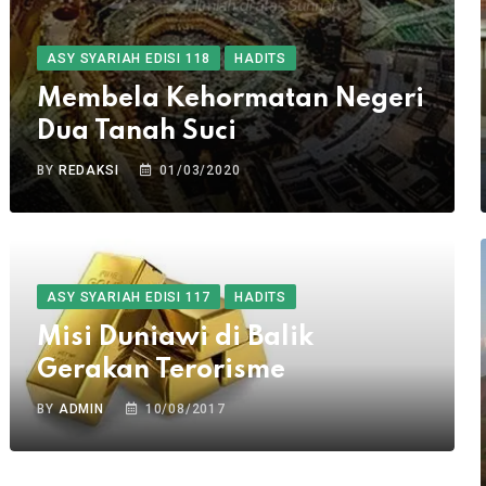
ASY SYARIAH EDISI 118
HADITS
Membela Kehormatan Negeri
Dua Tanah Suci
BY
REDAKSI
01/03/2020
ASY SYARIAH EDISI 117
HADITS
Misi Duniawi di Balik
Gerakan Terorisme
BY
ADMIN
10/08/2017