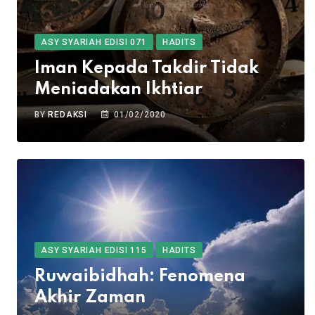
ASY SYARIAH EDISI 071
HADITS
Iman Kepada Takdir Tidak
Meniadakan Ikhtiar
BY
REDAKSI
01/02/2020
ASY SYARIAH EDISI 115
HADITS
Ruwaibidhah: Fenomena
Akhir Zaman