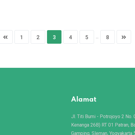
...
1
2
3
4
5
8
Alamat
Jl. Titi Bumi - Potrojoyo 2 No. 
Kenanga 26B) RT 01 Patran, B
Gamping, Sleman, Yogyakarta