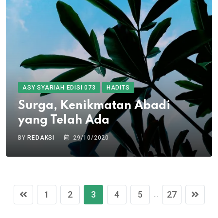
ASY SYARIAH EDISI 073
HADITS
Surga, Kenikmatan Abadi
yang Telah Ada
BY
REDAKSI
29/10/2020
1
2
3
4
5
27
...