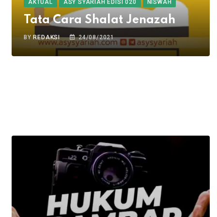
AKTUAL
ASY SYARIAH EDISI 020
NISWAH
Tata Cara Shalat Jenazah
BY
REDAKSI
24/08/2021