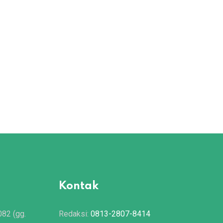
Kontak
082 (gg.
Redaksi:
0813-2807-8414