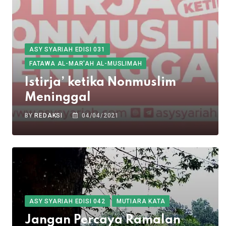
ASY SYARIAH EDISI 031
FATAWA AL-MAR'AH AL-MUSLIMAH
Istirja’ ketika Nonmuslim
Meninggal
BY
REDAKSI
04/04/2021
ASY SYARIAH EDISI 042
MUTIARA KATA
Jangan Percaya Ramalan