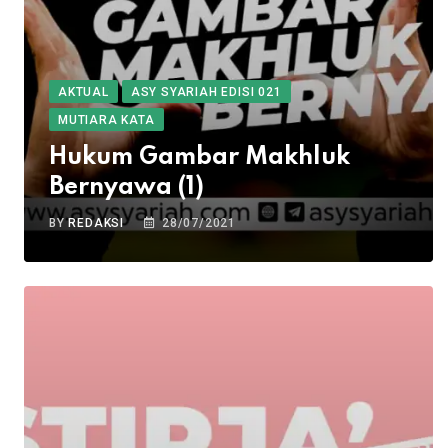
AKTUAL
ASY SYARIAH EDISI 021
MUTIARA KATA
Hukum Gambar Makhluk
Bernyawa (1)
BY
REDAKSI
28/07/2021