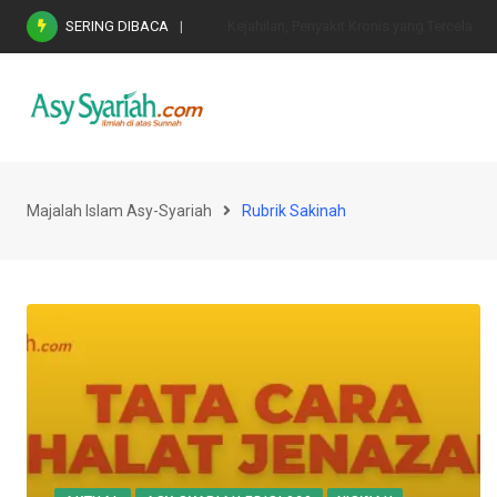
Skip
SERING DIBACA
Nasihat Emas di Masa Fitnah (Ujian/Perselis
to
content
Majalah Islam Asy-Syariah
Rubrik Sakinah