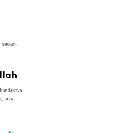
, seakan-
llah
n hendaknya
, tanpa