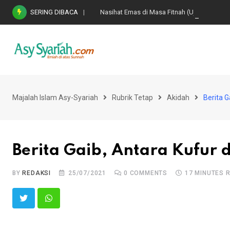
Skip
SERING DIBACA
Nasihat Emas di Masa Fitnah (Ujian/Perselis
to
content
Majalah Islam Asy-Syariah
Rubrik Tetap
Akidah
Berita G
Berita Gaib, Antara Kufur
BY
REDAKSI
25/07/2021
0
COMMENTS
17 MINUTES 