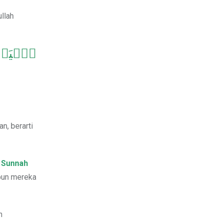
llah
ٱلۡيَوۡم
an, berarti
 Sunnah
 pun mereka
h