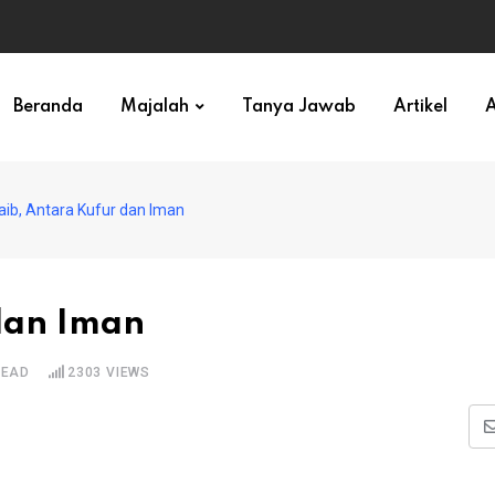
ihan)
Beranda
Majalah
Tanya Jawab
Artikel
A
aib, Antara Kufur dan Iman
 dan Iman
READ
2303
VIEWS