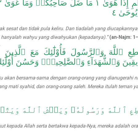
وحَىٰ ٤
sesat dan tidak pula keliru. Dan tiadalah yang diucapkannya 
n hanyalah wahyu yang diwahyukan (kepadanya).”
(an-Najm: 1
ِعِ ٱللَّهَ وَٱلرَّسُولَ فَأُوْلَٰٓئِكَ مَعَ ٱلَّذِين
يقِينَ وَٱلشُّهَدَآءِ وَٱلصَّٰلِحِينَۚ وَحَسُنَ أُوْلَٰٓئِك
itu akan bersama-sama dengan orang-orang yang dianugerahi n
 yang mati syahid, dan orang-orang saleh. Mereka itulah teman y
ِعِ ٱللَّهَ وَرَسُولَهُۥ وَيَخۡشَ ٱللَّهَ وَيَتَّقۡ
kut kepada Allah serta bertakwa kepada-Nya, mereka adalah or