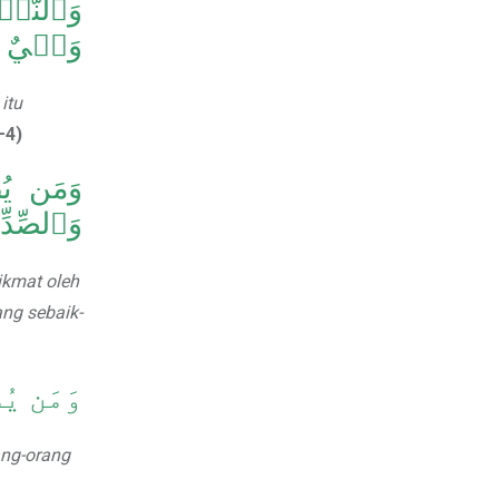
وَحۡيٌ يُ
itu
—4)
وَمَن يُط
وَٱلصِّدِّ
ikmat oleh
ang sebaik-
وَمَن يُط
ang-orang