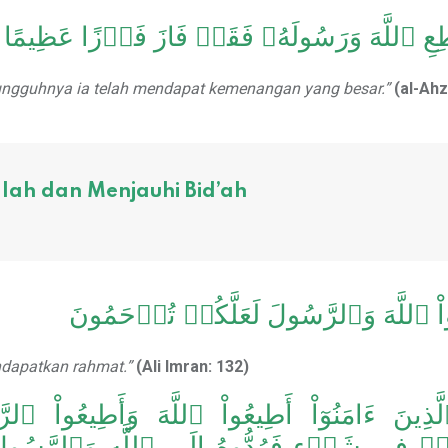
ِعِ ٱللَّهَ وَرَسُولَهُۥ فَقَدۡ فَازَ فَوۡزًا عَظِيمًا
sungguhnya ia telah mendapat kemenangan yang besar.”
(al-Ahz
lah dan Menjauhi Bid’ah
اْ ٱللَّهَ وَٱلرَّسُولَ لَعَلَّكُمۡ تُرۡحَمُونَ
ndapatkan rahmat.”
(Ali Imran: 132)
هَا ٱلَّذِينَ ءَامَنُوٓاْ أَطِيعُواْ ٱللَّهَ وَأَطِيع
تُمۡ فِي شَيۡءٍ فَرُدُّوهُ إِلَى ٱللَّهِ وَٱلرَّسُو