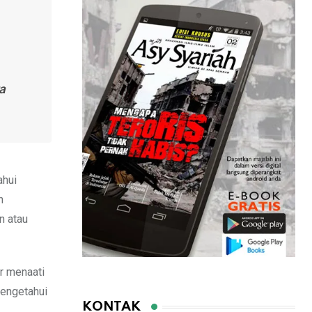
ra
ahui
h
n atau
r menaati
mengetahui
KONTAK