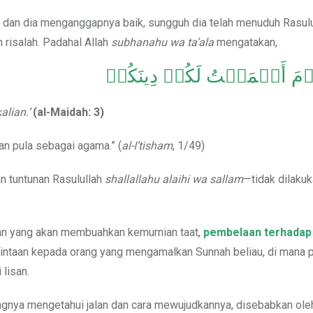
dan dia menganggapnya baik, sungguh dia telah menuduh Rasulu
risalah. Padahal Allah
subhanahu wa ta’ala
mengatakan,
َ أَكۡمَلۡتُ لَكُمۡ دِينَكُمۡ
alian.’
(al-Maidah: 3)
an pula sebagai agama.” (
al-I’tisham
, 1/49)
an tuntunan Rasulullah
shallallahu alaihi wa sallam
—tidak dilakuk
taan yang akan membuahkan kemurnian taat,
pembelaan terhadap
ecintaan kepada orang yang mengamalkan Sunnah beliau, di mana
 lisan.
ngnya mengetahui jalan dan cara mewujudkannya, disebabkan ole