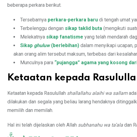
beberapa perkara berikut.
Tersebarnya
perkara-perkara baru
di tengah umat ya
Terbelenggu dengan
sikap taklid buta
(mengikuti suatu
Melekatnya
sikap fanatisme
yang telah mendarah dag
Sikap
ghuluw
(berlebihan)
dalam menyikapi ucapan, p
akan orang alim tersebut maksum, terbebas dari kesalaha
Munculnya para
“pujangga” agama yang kosong dari
Ketaatan kepada Rasululla
Ketaatan kepada Rasulullah
shallallahu alaihi wa sallam
adal
dilakukan dan segala yang beliau larang hendaknya ditinggal
memilih dan memilah.
Hal ini telah dijelaskan oleh Allah
subhanahu wa ta’ala
dan R