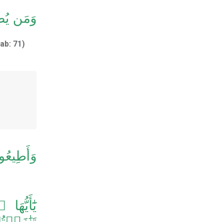
وَمَن يُط
ab: 71)
وَأَطِيعُو
يَٰٓأَيُّ
تَنَٰزَعۡ