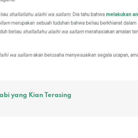
eliau
shallallahu alaihi wa sallam
. Dia tahu bahwa
melakukan a
allam
merupakan sebuah tuduhan bahwa beliau berkhianat dalam
uduh beliau
shallallahu alaihi wa sallam
merahasiakan amalan ter
laihi wa sallam
akan berusaha menyesuaikan segala ucapan, am
bi yang Kian Terasing